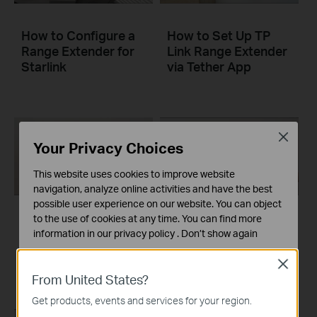
How to Configure a
How to Set Up TP
Range Extender for
Link Range Extender
Starlink
via Tether App
Close
Your Privacy Choices
This website uses cookies to improve website
navigation, analyze online activities and have the best
possible user experience on our website. You can object
to the use of cookies at any time. You can find more
Set Up TP-Link
Set Up TP-Link
information in our
privacy policy
.
Don’t show again
Range Extender via
Range Extender via
Tether App
Web Browser
Standaard Cookies
Close
Deze cookies zijn noodzakelijk voor de werking van de
From United States?
website en kunnen niet worden uitgeschakeld.
Get products, events and services for your region.
Analyse en Marketing Cookies