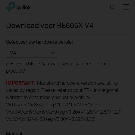
Click
Search
Menu
TP-Link, Reliably Smart
to
skip
the
Download voor
RE605X
V4
navigation
bar
Selecteer uw hardware versie:
V4
>
Hoe vind ik de hardware versie van een TP-Link
product?
IMPORTANT
: Model and hardware version availability
varies by region. Please refer to your TP-Link regional
website to determine product availability.
Vx.0=Vx.6/Vx.8/Vx.9(eg:V1.0=V1.6/V1.8/V1.9)
Vx.x0=Vx.x6/Vx.x8/Vx.x9 (eg:V1.20=V1.26/V1.28/V1.29)
Vx.30=Vx.32/Vx.33 (eg:V3.30=V3.32/V3.33)
Manual