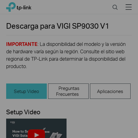
Click
Search
Menu
TP-Link, Reliably Smart
to
skip
the
Descarga para
VIGI SP9030
V1
navigation
bar
IMPORTANTE
: La disponibilidad del modelo y la versión
de hardware varía según la región. Consulte el sitio web
regional de TP-Link para determinar la disponibilidad del
producto.
Preguntas
Setup Video
Aplicaciones
Frecuentes
Setup Video