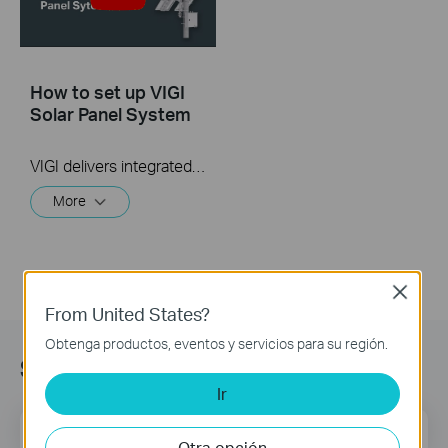
How to set up VIGI
Solar Panel System
VIGI delivers integrated security solutions, featuring surveillance systems and devices. The VIGI Solar Panel is designed to provide clean energy to VIGI -4G cameras and Omada network devices in remote locations. This video explains how to set up and initialize the VIGI Solar Panel.
More
Close
From United States?
Obtenga productos, eventos y servicios para su región.
Suscripción
Ir
Dirección de correo
Regístrate
Otra opción