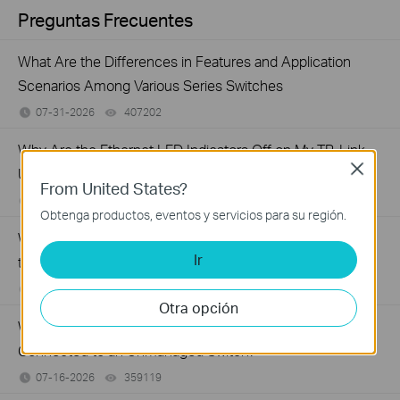
Preguntas Frecuentes
What Are the Differences in Features and Application
Scenarios Among Various Series Switches
07-31-2026
407202
views
Why Are the Ethernet LED Indicators Off on My TP-Link
Close
Unmanaged Switch?
From United States?
07-17-2026
415709
views
Obtenga productos, eventos y servicios para su región.
What Can I Do If My PC Is Not Working When Connected
Ir
to a TP-Link Unmanaged Switch?
07-16-2026
317015
views
Otra opción
What Can I Do If My PC Has Slow Network Speed When
Connected to an Unmanaged Switch?
07-16-2026
359119
views