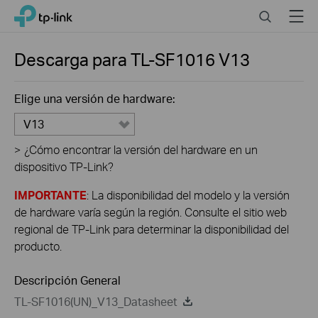
Click
Search
Menu
TP-Link, Reliably Smart
to
skip
the
Descarga para
TL-SF1016
V13
navigation
bar
Elige una versión de hardware:
V13
>
¿Cómo encontrar la versión del hardware en un
dispositivo TP-Link?
IMPORTANTE
: La disponibilidad del modelo y la versión
de hardware varía según la región. Consulte el sitio web
regional de TP-Link para determinar la disponibilidad del
producto.
Descripción General
TL-SF1016(UN)_V13_Datasheet