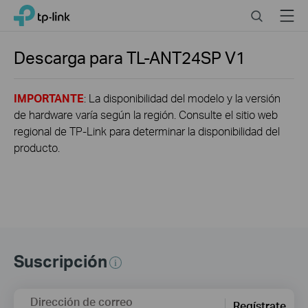
Click
Search
Menu
TP-Link, Reliably Smart
to
skip
the
Descarga para
TL-ANT24SP
V1
navigation
bar
IMPORTANTE
: La disponibilidad del modelo y la versión
de hardware varía según la región. Consulte el sitio web
regional de TP-Link para determinar la disponibilidad del
producto.
Suscripción
Dirección de correo
Regístrate