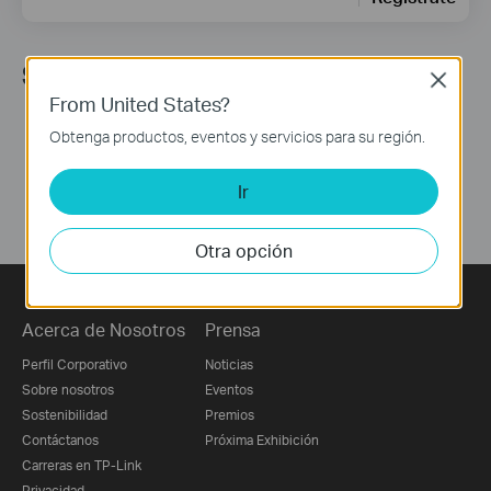
Síguenos
Close
From United States?
Obtenga productos, eventos y servicios para su región.
Ir
Otra opción
Acerca de Nosotros
Prensa
Perfil Corporativo
Noticias
Sobre nosotros
Eventos
Sostenibilidad
Premios
Contáctanos
Próxima Exhibición
Carreras en TP-Link
Privacidad