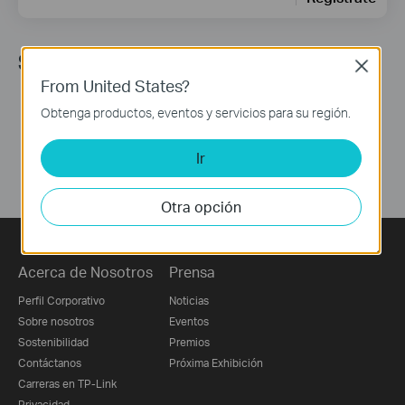
Síguenos
Close
From United States?
Obtenga productos, eventos y servicios para su región.
Ir
Otra opción
Acerca de Nosotros
Prensa
Perfil Corporativo
Noticias
Sobre nosotros
Eventos
Sostenibilidad
Premios
Contáctanos
Próxima Exhibición
Carreras en TP-Link
Privacidad