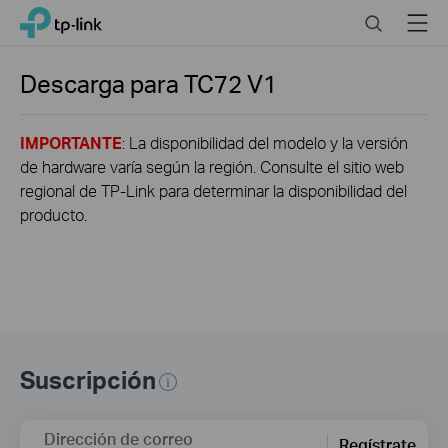
Click
Search
Menu
TP-Link, Reliably Smart
to
skip
the
Descarga para
TC72
V1
navigation
bar
IMPORTANTE
: La disponibilidad del modelo y la versión
de hardware varía según la región. Consulte el sitio web
regional de TP-Link para determinar la disponibilidad del
producto.
Suscripción
Dirección de correo
Regístrate