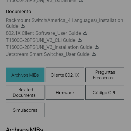
T1600G-28PS(UN)_V3_Datasheet
Documento
Rackmount Switch(America_4 Languages)_Installation
Guide
802.1X Client Software_User Guide
T1600G-28PS(UN)_V3_CLI Guide
T1600G-28PS(UN)_V3_Installation Guide
Jetstream Smart Switches_User Guide
Preguntas
Archivos MIBs
Cliente 802.1X
Frecuentes
Related
Firmware
Código GPL
Documents
Simuladores
Archivos MIBs