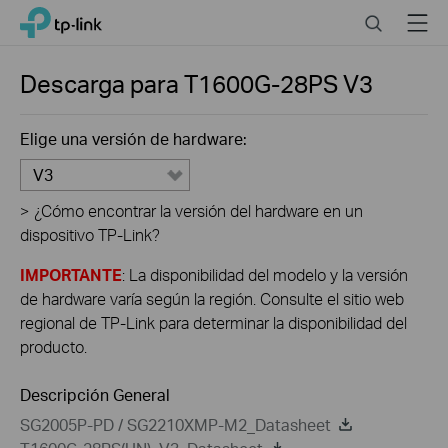
Click
Search
Menu
TP-Link, Reliably Smart
to
skip
the
Descarga para
T1600G-28PS
V3
navigation
bar
Elige una versión de hardware:
V3
>
¿Cómo encontrar la versión del hardware en un
dispositivo TP-Link?
IMPORTANTE
: La disponibilidad del modelo y la versión
de hardware varía según la región. Consulte el sitio web
regional de TP-Link para determinar la disponibilidad del
producto.
Descripción General
SG2005P-PD / SG2210XMP-M2_Datasheet