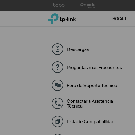
Click
to
TP-Link, Reliably Smart
skip
HOGAR
the
navigation
bar
Descargas
Preguntas más Frecuentes
Foro de Soporte Técnico
Contactar a Asistencia
Técnica
Lista de Compatibilidad