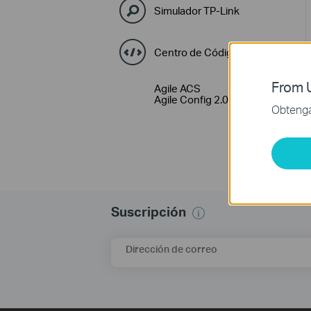
Simulador TP-Link
Centro de Códigos GPL
From U
Agile ACS
Agile Config 2.0
Obtenga 
Suscripción
Dirección de correo