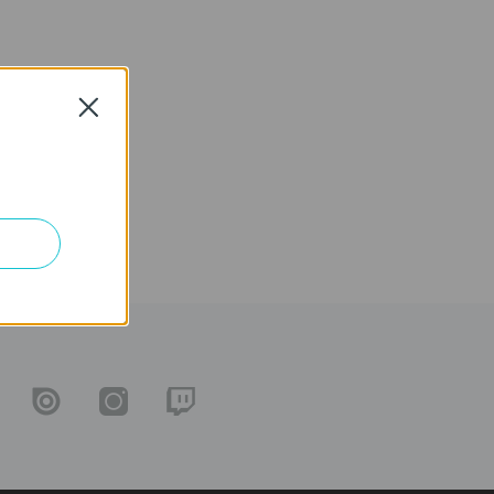
Close