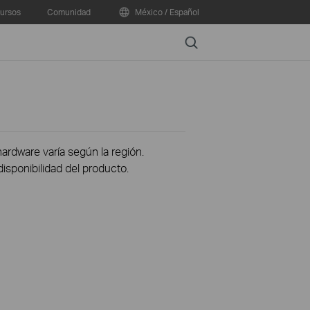
ursos
Comunidad
México / Español
Search
hardware varía según la región.
disponibilidad del producto.