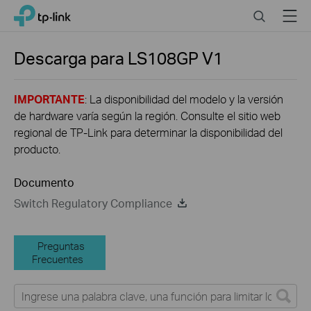
Click
Search
Menu
TP-Link, Reliably Smart
to
skip
the
Descarga para
LS108GP
V1
navigation
bar
IMPORTANTE
: La disponibilidad del modelo y la versión
de hardware varía según la región. Consulte el sitio web
regional de TP-Link para determinar la disponibilidad del
producto.
Documento
Switch Regulatory Compliance
Preguntas
Frecuentes