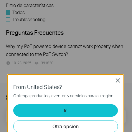
Filtro de características:
Todos
Troubleshooting
Preguntas Frecuentes
Why my PoE powered device cannot work properly when
connected to the PoE Switch?
10-23-2025
391830
views
Close
From United States?
Suscripción
Obtenga productos, eventos y servicios para su región.
Ir
Dirección de correo
Regístrate
Otra opción