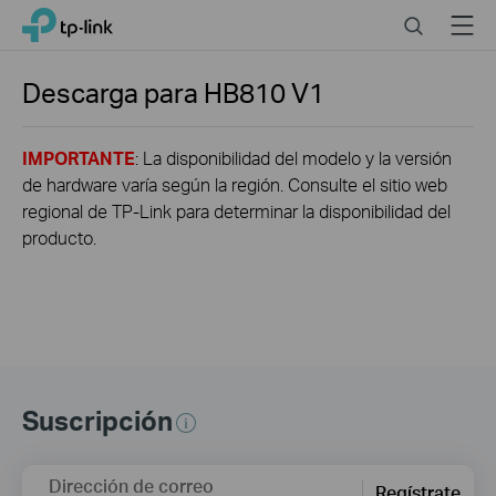
Click
Search
Menu
TP-Link, Reliably Smart
to
skip
the
Descarga para
HB810
V1
navigation
bar
IMPORTANTE
: La disponibilidad del modelo y la versión
de hardware varía según la región. Consulte el sitio web
regional de TP-Link para determinar la disponibilidad del
producto.
Suscripción
Dirección de correo
Regístrate