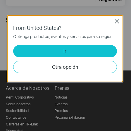
Síguenos
Close
From United States?
Obtenga productos, eventos y servicios para su región.
Ir
Otra opción
Acerca de Nosotros
Prensa
Perfil Corporativo
Noticias
Sobre nosotros
Eventos
Sostenibilidad
Premios
Contáctanos
Próxima Exhibición
Carreras en TP-Link
Privacidad