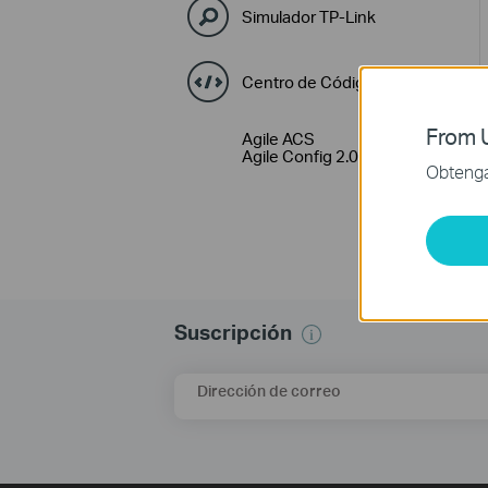
Simulador TP-Link
Centro de Códigos GPL
From U
Agile ACS
Agile Config 2.0
Obtenga 
Suscripción
Dirección de correo