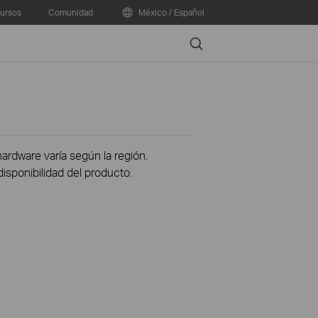
ursos
Comunidad
México / Español
Search
hardware varía según la región.
disponibilidad del producto.