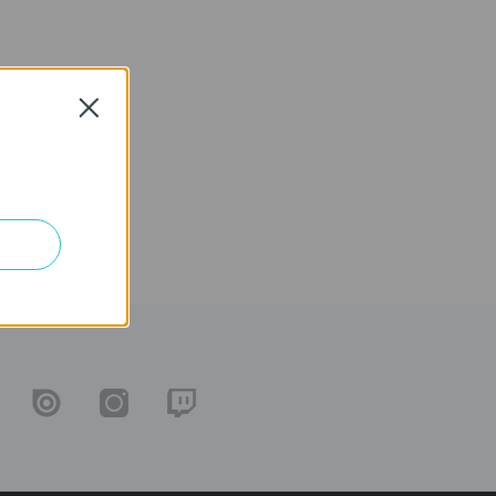
Close