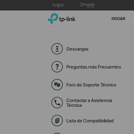
Click
to
TP-Link, Reliably Smart
skip
HOGAR
the
navigation
bar
Descargas
Preguntas más Frecuentes
Foro de Soporte Técnico
Contactar a Asistencia
Técnica
Lista de Compatibilidad