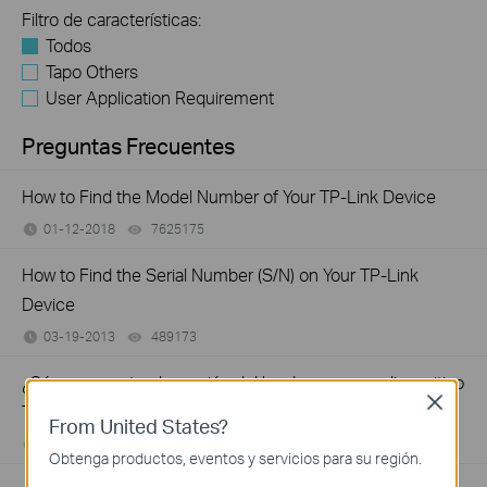
Filtro de características:
Todos
Tapo Others
User Application Requirement
Preguntas Frecuentes
How to Find the Model Number of Your TP-Link Device
01-12-2018
7625175
views
How to Find the Serial Number (S/N) on Your TP-Link
Device
03-19-2013
489173
views
¿Cómo encontrar la versión del hardware en un dispositivo
Close
TP-Link?
From United States?
03-27-2012
25765498
views
Obtenga productos, eventos y servicios para su región.