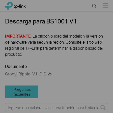
Click
Search
Menu
TP-Link, Reliably Smart
to
skip
the
Descarga para
BS1001
V1
navigation
bar
IMPORTANTE
: La disponibilidad del modelo y la versión
de hardware varía según la región. Consulte el sitio web
regional de TP-Link para determinar la disponibilidad del
producto.
Documento
Groovi Ripple_V1_QIG
Preguntas
Frecuentes