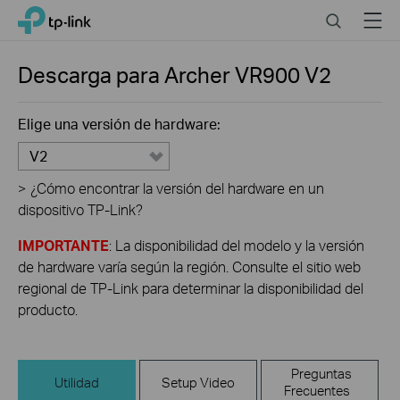
Click
Search
Menu
TP-Link, Reliably Smart
to
skip
the
Descarga para
Archer VR900
V2
navigation
bar
Elige una versión de hardware:
V2
>
¿Cómo encontrar la versión del hardware en un
dispositivo TP-Link?
IMPORTANTE
: La disponibilidad del modelo y la versión
de hardware varía según la región. Consulte el sitio web
regional de TP-Link para determinar la disponibilidad del
producto.
Preguntas
Utilidad
Setup Video
Frecuentes