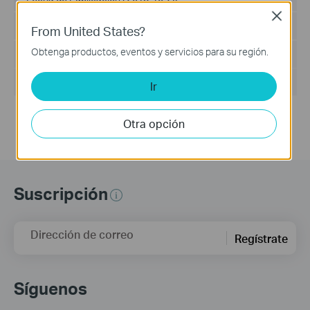
Close
Idioma:
Inglés
From United States?
Obtenga productos, eventos y servicios para su región.
Tamaño del Archivo :
2.53 MB
Sistema de Operación : Mac OS 10.9-10.14
Ir
Otra opción
Suscripción
Dirección de correo
Regístrate
Síguenos