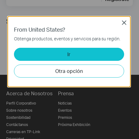
Síguenos
Close
From United States?
Obtenga productos, eventos y servicios para su región.
Ir
Otra opción
Acerca de Nosotros
Prensa
Perfil Corporativo
Noticias
Sobre nosotros
Eventos
Sostenibilidad
Premios
Contáctanos
Próxima Exhibición
Carreras en TP-Link
Privacidad