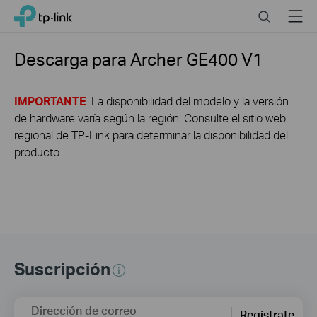
Click
Search
Menu
TP-Link, Reliably Smart
to
skip
the
Descarga para
Archer GE400
V1
navigation
bar
IMPORTANTE
: La disponibilidad del modelo y la versión
de hardware varía según la región. Consulte el sitio web
regional de TP-Link para determinar la disponibilidad del
producto.
Suscripción
Dirección de correo
Regístrate