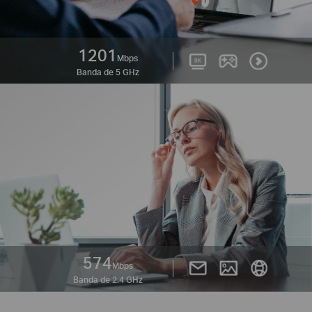
1201
Mbps
Banda de 5 GHz
574
Mbps
Banda de 2.4 GHz