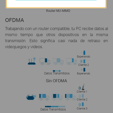
Archer
TX20UH
Router MU-MIMO
OFDMA
Trabajando con un router compatible, tu PC recibe datos al
mismo tiempo que otros dispositivos en la misma
transmisión. Esto significa casi nada de retraso en
videojuegos y videos.
Esperando
Cliente 2
Datos Transmitidos
Esperando
Sin OFDMA
Cliente 1
Cliente 2
Cliente 3
Datos Transmitidos