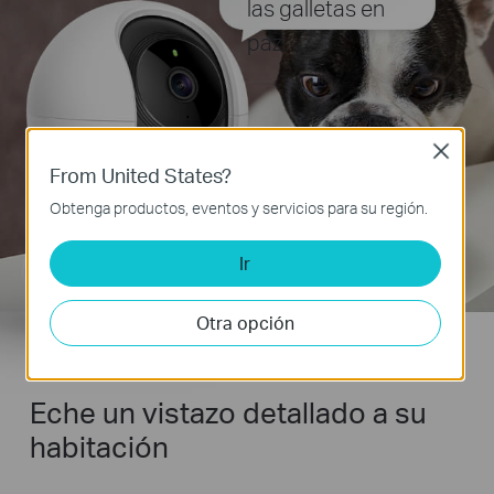
las galletas en
paz!
Close
From United States?
Obtenga productos, eventos y servicios para su región.
Ir
Otra opción
Eche un vistazo detallado a su
habitación