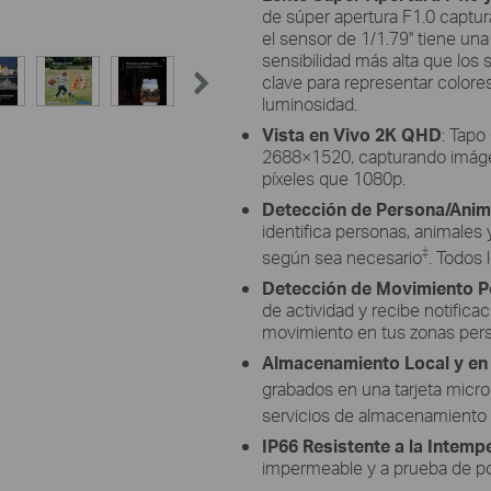
de súper apertura F1.0 captur
el sensor de 1/1.79'' tiene un
sensibilidad más alta que los
clave para representar colore
luminosidad.
Vista en Vivo 2K QHD
:
Tapo
2688
×
1520, capturando imág
píxeles que 1080p.
Detección de Persona/Anim
identifica personas, animales 
‡
según sea necesario
. Todos 
Detección de Movimiento P
de actividad y recibe notific
movimiento en tus zonas pers
Almacenamiento Local y en
grabados en una tarjeta micr
servicios de almacenamiento 
IP66 Resistente a la Intemp
impermeable y a prueba de polv