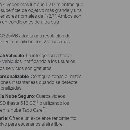
a 4 veces más luz que F2.0, mientras que
a superficie de objetivo más grande y una
 sensores normales de 1/2.7''. Ambos son
s en condiciones de ultra baja
C325WB adopta una resolución de
enes más nítidas con 2 veces más
al/Vehículo
: La inteligencia artificial
y vehículos, notificando a los usuarios
los servicios son gratuitos.
ersonalizable
: Configura zonas o límites
aciones instantáneas cuando se detecte
onalizadas.
 la Nube Seguro
: Guarda vídeos
†
oSD (hasta 512 GB)
o utilizando los
**
en la nube Tapo Care
.
erie
: Ofrece un excelente rendimiento
o para escenarios al aire libre.