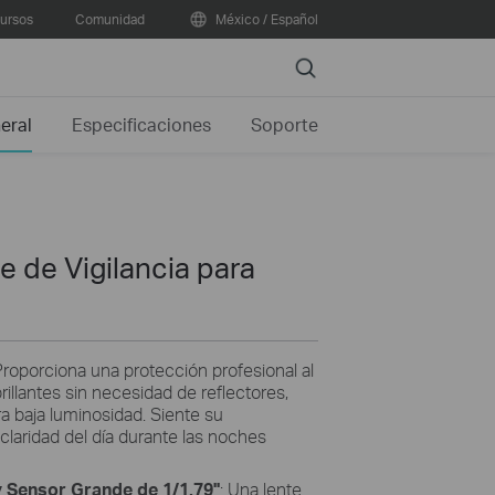
ursos
Comunidad
México / Español
Search
eral
Especificaciones
Soporte
e de Vigilancia para
Proporciona una protección profesional al
illantes sin necesidad de reflectores,
ra baja luminosidad.
Siente su
claridad del día durante las noches
 Sensor Grande de 1/1.79''
: Una lente