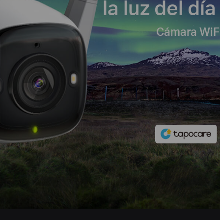
la luz del dí
Cámara WiFi