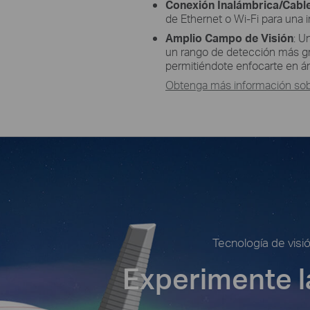
Conexión Inalámbrica/Cabl
de Ethernet o Wi-Fi para una i
Amplio Campo de Visión
: U
un rango de detección más g
permitiéndote enfocarte en ár
Obtenga más información sobre
Tecnología de visi
Experimente l