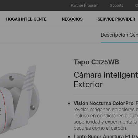
Partner Program
Soporte
C
HOGAR INTELIGENTE
NEGOCIOS
SERVICE PROVIDER
Descripción Gen
Tapo C325WB
Cámara Inteligent
Exterior
Visión Nocturna ColorPro
: 
revelar imágenes de colores br
incluso en condiciones de ult
superioridad y experimenta la 
oscuras como el carbón.
Lente Super Apertura F1.0 y