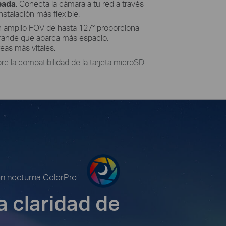
eada
: Conecta la cámara a tu red a través
nstalación más flexible.
n amplio FOV de hasta 127° proporciona
rande que abarca más espacio,
eas más vitales.
 la compatibilidad de la tarjeta microSD
ón nocturna ColorPro
a claridad de