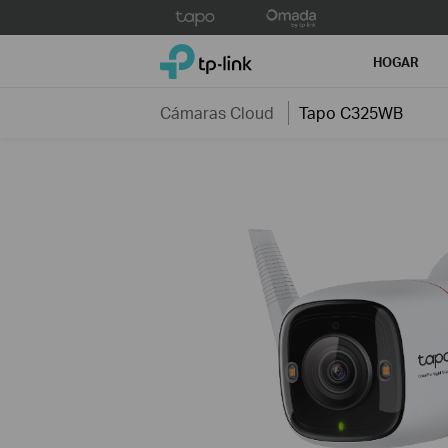
Click
to
TP-Link, Reliably Smart
skip
HOGAR
the
navigation
Cámaras Cloud
Tapo C325WB
bar