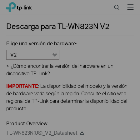
Click
Search
Menu
TP-Link, Reliably Smart
to
skip
the
Descarga para
TL-WN823N
V2
navigation
bar
Elige una versión de hardware:
V2
>
¿Cómo encontrar la versión del hardware en un
dispositivo TP-Link?
IMPORTANTE
: La disponibilidad del modelo y la versión
de hardware varía según la región. Consulte el sitio web
regional de TP-Link para determinar la disponibilidad del
producto.
Product Overview
TL-WN823N(US)_V2_Datasheet