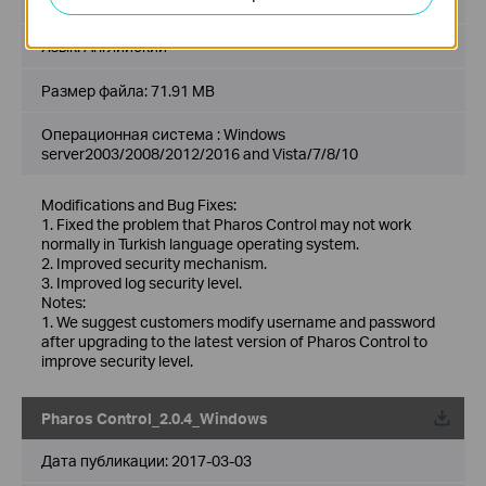
Дата публикации:
2019-03-13
Язык:
Английский
Размер файла:
71.91 MB
Операционная система : Windows
server2003/2008/2012/2016 and Vista/7/8/10
Modifications and Bug Fixes:
1. Fixed the problem that Pharos Control may not work
normally in Turkish language operating system.
2. Improved security mechanism.
3. Improved log security level.
Notes:
1. We suggest customers modify username and password
after upgrading to the latest version of Pharos Control to
improve security level.
Pharos Control_2.0.4_Windows
Дата публикации:
2017-03-03