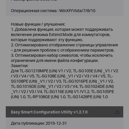
Операционная система : WinXP/Vista/7/8/10
Новые функции / улучшения:
1. Добавлена функция, которая может поддерживать
включение режима Extend Mode для коммутаторов,
которые поддерживают эту функцию.
2. Оптимизировано отображение страницы управления
– для решения проблем с отображением параметров.
3. Оптимизирован набор символов, чтобы исключить
ограничения для имени файла конфигурации.
Заметки:
Для TL-SG1218MPE (UN) V1 / V2, TL-SG105E (UN) _V1 / V2
/ V3 / V4 / V5, TL-SG108E (UN) _V1 / V2 / V3 / V4 / V5, TL-
SG108PE (UN) _V1 / V2 / V3, TL-SG1016PE (UN) _V1 / V2,
TL-SG1016DE (UN) _V1 / V2 / V3 / V4, TL-SG1024DE (UN)
_V1 / V2 / V3 / V4, TL-SG116E (UN) V1 /V1.2, TL-SG105PE
(UN) 1.0, TL-RP108GE (UN) 1.0, TL-SG1428PE (UN) 1.0
Easy Smart Configuration Utility v1.2.7.0
Дата публикации:
2019-12-31