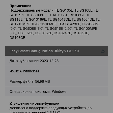
Примечание
Поддерживаемые модели: TL-SG105E, TL-SG108E, TL-
SG105PE, TL-SG108PE, TL-RP108GE, RP108GE, TL-
SG116E, TL-SG1016PE, TL-SG1016DE, TL-SG1024DE, TL-
SG1210MPE, TL-SG1218MPE, TL-SG1428PE, TL-SG605E
(5.0), TL-SG608E (6.0), TL-SG616E (2.20), TL-SG105MPE
(1.0), DS116GE, DS1016GE, DS1024GE, DS105GE,
DS108GE
Easy Smart Configuration Utility v1.3.17.0
Дата публикации:
2023-12-28
Язык:
Английский
Размер файла:
56.96 MB
Операционная система : Windows
Улучшения и новые функции
Добавлена поддержка следующих устройств (по
сравнению с версией 1.3.13.0):