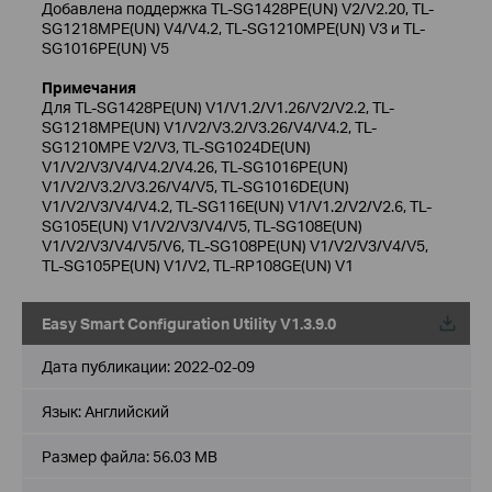
Добавлена поддержка TL-SG1428PE(UN) V2/V2.20, TL-
SG1218MPE(UN) V4/V4.2, TL-SG1210MPE(UN) V3 и TL-
SG1016PE(UN) V5
Примечания
Для TL-SG1428PE(UN) V1/V1.2/V1.26/V2/V2.2, TL-
SG1218MPE(UN) V1/V2/V3.2/V3.26/V4/V4.2, TL-
SG1210MPE V2/V3, TL-SG1024DE(UN)
V1/V2/V3/V4/V4.2/V4.26, TL-SG1016PE(UN)
V1/V2/V3.2/V3.26/V4/V5, TL-SG1016DE(UN)
V1/V2/V3/V4/V4.2, TL-SG116E(UN) V1/V1.2/V2/V2.6, TL-
SG105E(UN) V1/V2/V3/V4/V5, TL-SG108E(UN)
V1/V2/V3/V4/V5/V6, TL-SG108PE(UN) V1/V2/V3/V4/V5,
TL-SG105PE(UN) V1/V2, TL-RP108GE(UN) V1
Easy Smart Configuration Utility V1.3.9.0
Дата публикации:
2022-02-09
Язык:
Английский
Размер файла:
56.03 MB