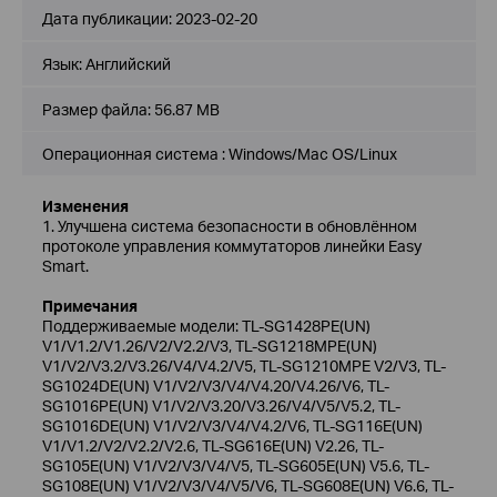
Дата публикации:
2023-02-20
Язык:
Английский
Размер файла:
56.87 MB
Операционная система : Windows/Mac OS/Linux
Изменения
1. Улучшена система безопасности в обновлённом
протоколе управления коммутаторов линейки Easy
Smart.
Примечания
Поддерживаемые модели: TL-SG1428PE(UN)
V1/V1.2/V1.26/V2/V2.2/V3, TL-SG1218MPE(UN)
V1/V2/V3.2/V3.26/V4/V4.2/V5, TL-SG1210MPE V2/V3, TL-
SG1024DE(UN) V1/V2/V3/V4/V4.20/V4.26/V6, TL-
SG1016PE(UN) V1/V2/V3.20/V3.26/V4/V5/V5.2, TL-
SG1016DE(UN) V1/V2/V3/V4/V4.2/V6, TL-SG116E(UN)
V1/V1.2/V2/V2.2/V2.6, TL-SG616E(UN) V2.26, TL-
SG105E(UN) V1/V2/V3/V4/V5, TL-SG605E(UN) V5.6, TL-
SG108E(UN) V1/V2/V3/V4/V5/V6, TL-SG608E(UN) V6.6, TL-