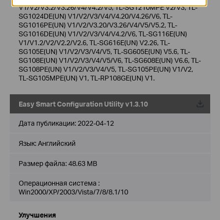
V1/V2/V3.2/V3.26/V4/V4.2/V5, TL-SG1210MPE V2/V3, TL-
SG1024DE(UN) V1/V2/V3/V4/V4.20/V4.26/V6, TL-
SG1016PE(UN) V1/V2/V3.20/V3.26/V4/V5/V5.2, TL-
SG1016DE(UN) V1/V2/V3/V4/V4.2/V6, TL-SG116E(UN)
V1/V1.2/V2/V2.2/V2.6, TL-SG616E(UN) V2.26, TL-
SG105E(UN) V1/V2/V3/V4/V5, TL-SG605E(UN) V5.6, TL-
SG108E(UN) V1/V2/V3/V4/V5/V6, TL-SG608E(UN) V6.6, TL-
SG108PE(UN) V1/V2/V3/V4/V5, TL-SG105PE(UN) V1/V2,
TL-SG105MPE(UN) V1, TL-RP108GE(UN) V1.
Easy Smart Configuration Utility v1.3.10
Дата публикации:
2022-04-12
Язык:
Английский
Размер файла:
48.63 MB
Операционная система :
Win2000/XP/2003/Vista/7/8/8.1/10
Улучшения