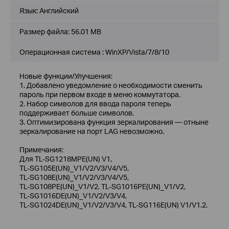
Язык:
Английский
Размер файла:
56.01 MB
Операционная система : WinXP/Vista/7/8/10
Новые функции/Улучшения:
1. Добавлено уведомление о необходимости сменить
пароль при первом входе в меню коммутатора.
2. Набор символов для ввода пароля теперь
поддерживает больше символов.
3. Оптимизирована функция зеркалирования — отныне
зеркалирование на порт LAG невозможно.
Примечания:
Для TL‑SG1218MPE(UN) V1,
TL‑SG105E(UN)_V1/V2/V3/V4/V5,
TL‑SG108E(UN)_V1/V2/V3/V4/V5,
TL‑SG108PE(UN)_V1/V2, TL‑SG1016PE(UN)_V1/V2,
TL‑SG1016DE(UN)_V1/V2/V3/V4,
TL‑SG1024DE(UN)_V1/V2/V3/V4, TL‑SG116E(UN) V1/V1.2.