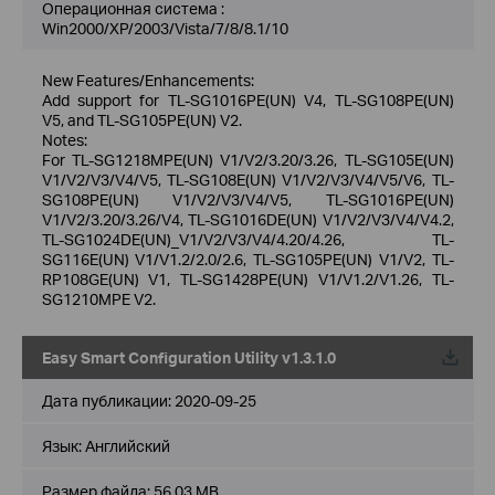
Операционная система :
Win2000/XP/2003/Vista/7/8/8.1/10
New Features/Enhancements:
Add support for TL-SG1016PE(UN) V4, TL-SG108PE(UN)
V5, and TL-SG105PE(UN) V2.
Notes:
For TL-SG1218MPE(UN) V1/V2/3.20/3.26, TL-SG105E(UN)
V1/V2/V3/V4/V5, TL-SG108E(UN) V1/V2/V3/V4/V5/V6, TL-
SG108PE(UN) V1/V2/V3/V4/V5, TL-SG1016PE(UN)
V1/V2/3.20/3.26/V4, TL-SG1016DE(UN) V1/V2/V3/V4/V4.2,
TL-SG1024DE(UN)_V1/V2/V3/V4/4.20/4.26, TL-
SG116E(UN) V1/V1.2/2.0/2.6, TL-SG105PE(UN) V1/V2, TL-
RP108GE(UN) V1, TL-SG1428PE(UN) V1/V1.2/V1.26, TL-
SG1210MPE V2.
Easy Smart Configuration Utility v1.3.1.0
Дата публикации:
2020-09-25
Язык:
Английский
Размер файла:
56.03 MB