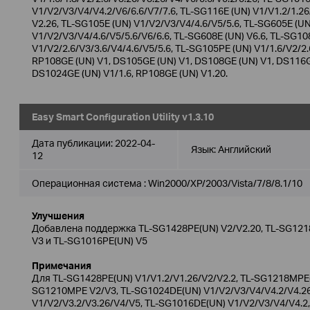
V1/V2/V3/V4/V4.2/V6/6.6/V7/7.6, TL-SG116E (UN) V1/V1.2/1.26
V2.26, TL-SG105E (UN) V1/V2/V3/V4/4.6/V5/5.6, TL-SG605E (UN
V1/V2/V3/V4/4.6/V5/5.6/V6/6.6, TL-SG608E (UN) V6.6, TL-SG10
V1/V2/2.6/V3/3.6/V4/4.6/V5/5.6, TL-SG105PE (UN) V1/1.6/V2/2.
RP108GE (UN) V1, DS105GE (UN) V1, DS108GE (UN) V1, DS116G
DS1024GE (UN) V1/1.6, RP108GE (UN) V1.20.
Easy Smart Configuration Utility v1.3.10
Дата публикации:
2022-04-
Язык:
Английский
12
Операционная система : Win2000/XP/2003/Vista/7/8/8.1/10
Улучшения
Добавлена поддержка TL-SG1428PE(UN) V2/V2.20, TL-SG121
V3 и TL-SG1016PE(UN) V5
Примечания
Для TL-SG1428PE(UN) V1/V1.2/V1.26/V2/V2.2, TL-SG1218MPE(U
SG1210MPE V2/V3, TL-SG1024DE(UN) V1/V2/V3/V4/V4.2/V4.2
V1/V2/V3.2/V3.26/V4/V5, TL-SG1016DE(UN) V1/V2/V3/V4/V4.2, 