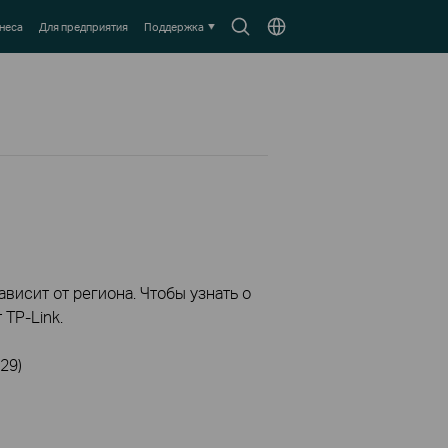
Search
Выберите
неса
Для предприятия
Поддержка
icon
местоположение
висит от региона. Чтобы узнать о
TP-Link.
29)