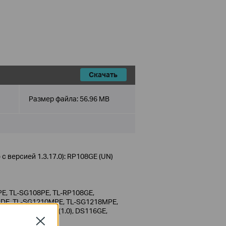
Скачать
Размер файла:
56.96 MB
 версией 1.3.17.0): RP108GE (UN)
E, TL-SG108PE, TL-RP108GE,
4DE, TL-SG1210MPE, TL-SG1218MPE,
20), TL-SG105MPE (1.0), DS116GE,
Close