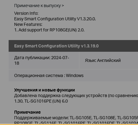
Примечание к выпуску >
Version Info:
Easy Smart Configuration Utility V1.3.20.0.
New Features:
1. Add support for RP108GE(UN) 2.0.
Easy Smart Configuration Utility v1.3.19.0
Дата публикации:
2024-07-
Язык:
Английский
18
Операционная система : Windows
Улучшения и новые функции
Добавлена поддержка следующих устройств (по сравнению с
1.30, TL-SG1016PE (UN) 6.0
Примечание
Поддерживаемые модели: TL-SG105E, TL-SG108E, TL-SG105P
RP108GE, TL-SG116E, TL-SG1016PE, TL-SG1016DE, TL-SG102
TL-SG1428PE, TL-SG605E (5.0), TL-SG608E (6.0), TL-SG616E (2.
DS1016GE, DS1024GE, DS105GE, DS108GE