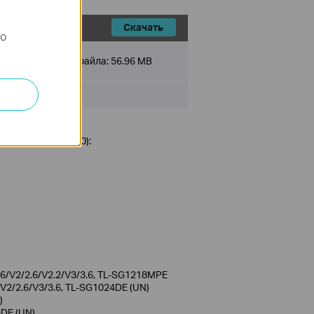
Скачать
го
Размер файла:
56.96 MB
 версией 1.3.13.0):
6/V2/2.6/V2.2/V3/3.6, TL-SG1218MPE
 V2/2.6/V3/3.6, TL-SG1024DE (UN)
)
6DE (UN)