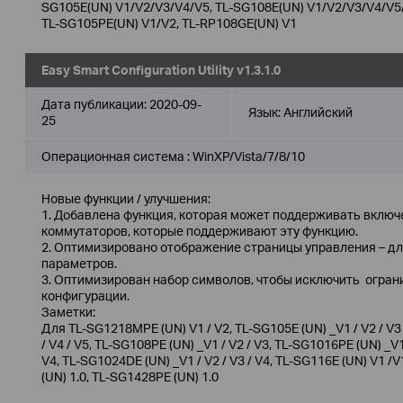
SG105E(UN) V1/V2/V3/V4/V5, TL-SG108E(UN) V1/V2/V3/V4/V5
TL-SG105PE(UN) V1/V2, TL-RP108GE(UN) V1
Easy Smart Configuration Utility v1.3.1.0
Дата публикации:
2020-09-
Язык:
Английский
25
Операционная система : WinXP/Vista/7/8/10
Новые функции / улучшения:
1. Добавлена функция, которая может поддерживать включ
коммутаторов, которые поддерживают эту функцию.
2. Оптимизировано отображение страницы управления – д
параметров.
3. Оптимизирован набор символов, чтобы исключить огран
конфигурации.
Заметки:
Для TL-SG1218MPE (UN) V1 / V2, TL-SG105E (UN) _V1 / V2 / V3 /
/ V4 / V5, TL-SG108PE (UN) _V1 / V2 / V3, TL-SG1016PE (UN) _V1
V4, TL-SG1024DE (UN) _V1 / V2 / V3 / V4, TL-SG116E (UN) V1 /
(UN) 1.0, TL-SG1428PE (UN) 1.0