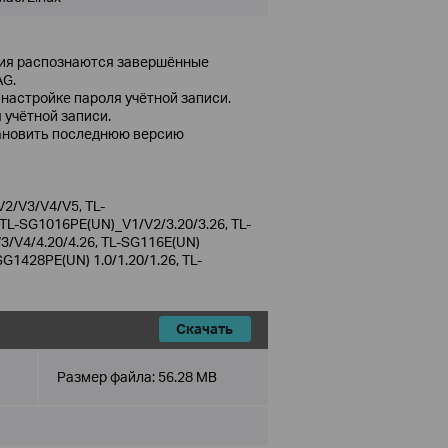
ния распознаются завершённые
AG.
настройке пароля учётной записи.
 учётной записи.
тановить последнюю версию
2/V3/V4/V5, TL-
L-SG1016PE(UN)_V1/V2/3.20/3.26, TL-
/V4/4.20/4.26, TL-SG116E(UN)
SG1428PE(UN) 1.0/1.20/1.26, TL-
Скачать
Размер файла:
56.28 MB