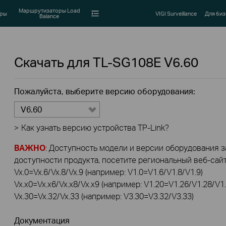
Маршрутизаторы Load
оры
VIGI Surveillance
Для биз
Balance
Скачать для
TL-SG108E
V6.60
Пожалуйста, выберите версию оборудования:
V6.60
>
Как узнать версию устройства TP-Link?
ВАЖНО
: Доступность модели и версии оборудования за
доступности продукта, посетите региональный веб-сайт 
Vx.0=Vx.6/Vx.8/Vx.9 (например: V1.0=V1.6/V1.8/V1.9)
Vx.x0=Vx.x6/Vx.x8/Vx.x9 (например: V1.20=V1.26/V1.28/V1.
Vx.30=Vx.32/Vx.33 (например: V3.30=V3.32/V3.33)
Документация