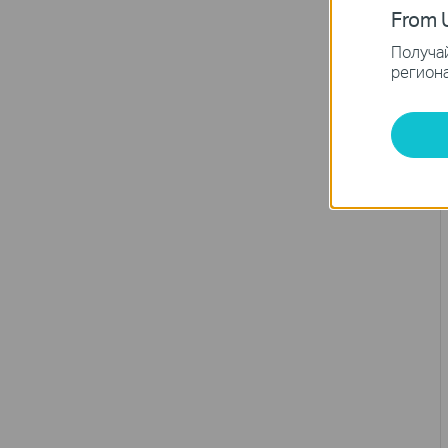
From U
Получай
региона