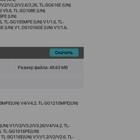
/V2/V2.2/V2.6/2.26, TL-SG616E (UN)
) V5.6, TL-SG108E (UN)
8PE (UN)
6, TL-SG105MPE (UN) V1/1.6, TL-
E (UN) V1, DS1016GE (UN) V1/1.6,
Скачать
Размер файла:
48.63 MB
8MPE(UN) V4/V4.2, TL-SG1210MPE(UN)
N) V1/V2/V3.2/V3.26/V4/V4.2, TL-
6, TL-SG1016PE(UN)
TL-SG116E(UN) V1/V1.2/V2/V2.6, TL-