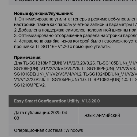
Новые функции/Улучшения:
1. Оптимизирована утилита: теперь в режиме веб-управле
настройки, такие как пароль учётной записи и параметры L
2. Добавлена поддержка символов половинной ширины при 
3. Оптимизировано отображение раздела настройки пароля
4. Исправлена ошибка, из-за которой было невозможно ус
прошивки TL-SG116E V1.20 с помощью утилиты.
Примечания:
Для TL-SG1218MPE(UN) V1/V2/3.20/3.26, TL-SG105E(UN)_V1/V
SG108E(UN)_V1/V2/V3/V4/V5/V6, TL-SG108PE(UN)_V1/V2/V3, T
SG1016DE(UN)_V1/V2/V3/V4/V4.2, TL-SG1024DE(UN)_V1/V2/V3
V1/V1.2/2.0/2.6, TL-SG105PE(UN) 1.0, TL-RP108GE(UN) 1.0, TL-
SG1210MPE V2.
Easy Smart Configuration Utility_V1.3.20.0
Дата публикации:
2025-04-
Язык:
Английский
08
Операционная система : Windows