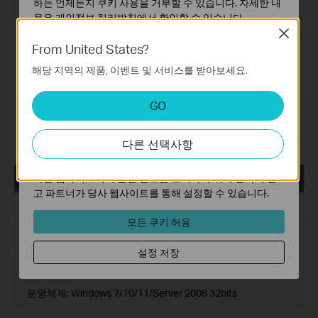
하는 언제든지 쿠키 사용을 거부할 수 있습니다. 자세한 내
용은
개인정보 처리방침
에서 확인할 수 있습니다.
언어:
다중언어
Close
기본 쿠키
From United States?
파일 크기:
559.83 MB
이 쿠키는 웹사이트가 작동하는 데 필요하며 사용자의 시
해당 지역의 제품, 이벤트 및 서비스를 받아보세요.
스템에서 비활성화할 수 없습니다.
운영체제: Windows 7/10/11/Server 2008 64bits
분석 및 마케팅 쿠키
GO
분석 쿠키는 웹사이트의 기능을 개선하고 조정하기 위해
신규 기능 및 개선사항:
1. VIGI VMS PC 클라이언트에 다국어 설정을 추가했습니다.
웹사이트에서의 사용자 활동을 분석하는 데 사용하는 쿠키
2. 장치 수 집계를 무제한으로 지원합니다.
다른 선택사항
입니다.
마케팅 쿠키는 귀하의 관심사에 대한 프로필을 생성하고
다른 웹사이트에서 관련 광고를 표시하기 위해 당사의 광
VIGI VMS_V1.5.42_64bits
운로드
고 파트너가 당사 웹사이트를 통해 설정할 수 있습니다.
출시일:
2024-06-20
모든 쿠키 허용
언어:
다중언어
설정 저장
파일 크기:
540.49 MB
운영체제: Windows 7/10/11/Server 2008 32bits