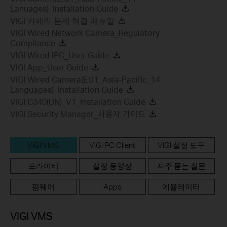
Lanuages)_Installation Guide
VIGI 카메라 문제 해결 매뉴얼
VIGI Wired Network Camera_Regulatory
Compliance
VIGI Wired IPC_User Guide
VIGI App_User Guide
VIGI Wired Camera(EU1_Asia-Pacific_14
Languages)_Installation Guide
VIGI C340(UN)_V1_Installation Guide
VIGI Security Manager_사용자 가이드
VIGI VMS
VIGI PC Client
VIGI 설정 도구
드라이버
설정 동영상
자주 묻는 질문
펌웨어
Apps
에뮬레이터
VIGI VMS