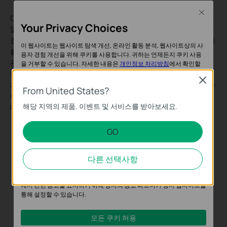
Close
Cloud VMS는 로컬 프런트엔드 배포, VPN 또는 IT 유지 관리가 필요
Your Privacy Choices
없는 클라우드 기반 관리 시스템으로, 제한 없이 더 많은 사이트와
장치를 추가할 수 있습니다. Cloud VMS는 여러 사이트의 감시 장치
이 웹사이트는 웹사이트 탐색 개선, 온라인 활동 분석, 웹사이트상의 사
를 중앙에서 원격으로 관리할 수 있습니다. 영상 모니터링, 이벤트
용자 경험 개선을 위해 쿠키를 사용합니다. 귀하는 언제든지 쿠키 사용
관리 및 장비 유지 관리와 같은 기본 기능뿐만 아니라 지도 모니터
을 거부할 수 있습니다. 자세한 내용은
개인정보 처리방침
에서 확인할
수 있습니다.
링, 디자이너 도구 및 다중 사용자 액세스 제어와 같은 고급 기능도
Close
제공합니다. Cloud VMS는 체인점 및 분산된 사무실과 같은 다중 사
From United States?
기본 쿠키
이트 모니터링 시나리오에 적합하며, 영상 관리 효율성을 개선하는
해당 지역의 제품, 이벤트 및 서비스를 받아보세요.
데 도움이 됩니다.
이 쿠키는 웹사이트가 작동하는 데 필요하며 사용자의 시스템에서 비활
성화할 수 없습니다.
GO
분석 및 마케팅 쿠키
분석 쿠키는 웹사이트의 기능을 개선하고 조정하기 위해 웹사이트에서
다른 선택사항
의 사용자 활동을 분석하는 데 사용하는 쿠키입니다.
마케팅 쿠키는 귀하의 관심사에 대한 프로필을 생성하고 다른 웹사이트
에서 관련 광고를 표시하기 위해 당사의 광고 파트너가 당사 웹사이트를
통해 설정할 수 있습니다.
모든 쿠키 허용