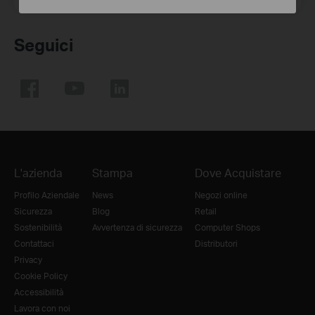
Seguici
L'azienda
Stampa
Dove Acquistare
Profilo Aziendale
News
Negozi online
Sicurezza
Blog
Retail
Sostenibilità
Avvertenza di sicurezza
Computer Shops
Contattaci
Distributori
Privacy
Cookie Policy
Accessibilità
Lavora con noi