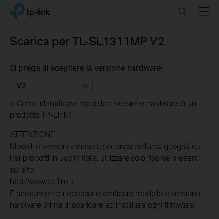
Click
Search
Menu
TP-Link, Reliably Smart
to
skip
the
Scarica per
TL-SL1311MP
V2
navigation
bar
Si prega di scegliere la versione hardware:
V2
>
Come identificare modello e versione hardware di un
prodotto TP-Link?
ATTENZIONE
Modelli e versioni variano a seconda dell'area geografica.
Per prodotti in uso in Italia, utilizzare solo risorse presenti
sul sito
http://www.tp-link.it .
È strettamente necessario verificare modello e versione
hardware prima di scaricare ed installare ogni firmware.