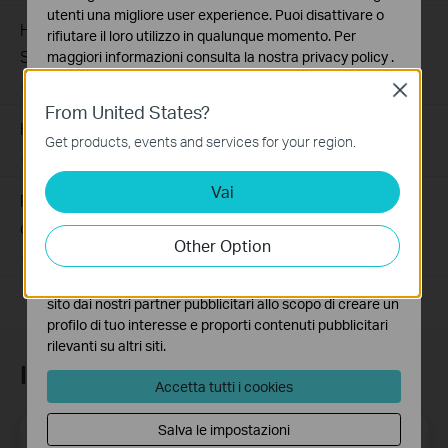
utenti una migliore user experience. Puoi disattivare o
How to Troubleshoot Unstable Internet Issue on Omada
rifiutare il loro utilizzo in qualunque momento. Per
Switch
maggiori informazioni consulta la nostra
privacy policy
.
06-24-2026
129875
views
Close
Basic Cookies
From United States?
Questi cookies sono necessari per il corretto
How to Troubleshoot No Internet Issue on Omada Switch
funzionamento del sito e non possono essere disattivati
Get products, events and services for your region.
nel tuo sistema.
06-24-2026
184177
views
Vai
Analytics e Marketing Cookies
Perché il mio dispositivo PoE non funziona correttamente
I cookies analitici ci permettono di analizzare le tue
quando è collegato allo Switch PoE
attività sul nostro sito allo scopo di migliorarne le
Other Option
funzionalità.
03-15-2021
392023
views
I marketing cookies possono essere impostati sul nostro
sito dai nostri partner pubblicitari allo scopo di creare un
profilo di tuo interesse e proporti contenuti pubblicitari
rilevanti su altri siti.
Iscriviti alla newsletter
Accetta tutti i cookies
Salva le impostazioni
Indirizzo email
Iscriviti