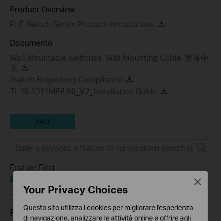
Product Overview
PoE Switch Series Product Introduction
Documento
Wall Mountable Switches_Wall Mounting Guide_繁体中
文
Switch Regulatory Compliance
TL-SL1311MP(UN)_V2_Installation Guide
FAQ
Feature Filter:
Tutto
Close
Your Privacy Choices
Troubleshooting
Questo sito utilizza i cookies per migliorare l'esperienza
FAQs
di navigazione, analizzare le attività online e offrire agli