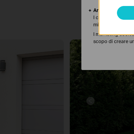
Tapo TC82 è la tele
Analytics e Marke
permettendo di monito
I cookies analitici
migliorarne le funz
Ingresso
I marketing cookie
scopo di creare un 