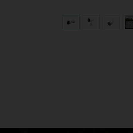
Evita di posizionare la telecamera
Regol
verso strade trafficate, marciapiedi,
del se
alberi ondeggianti o fonti di luce
trovare
diretta.
esigen