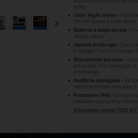
algoritmi avanzati che garanti
a la sensibilità di rilevamento
Personalizza le zone di rilev
notte.
nsore PIR dal livello 1 a 10 per
per concentrarti sulle aree f
 il perfetto equilibrio tra le tue
prolungando la durata della ba
Color Night Vision -
Il sensore
ze di monitoraggio e la durata
per una sicurezza mirata 
offrono riprese a colori anche 
della batteria.
efficiente..
Batteria a lunga durata -
Fin
singola carica.
Opzioni di storage -
Disponib
e storage Cloud con servizio 
Rilevamento persone -
Impos
per evitare che il passaggio di
indesiderati.
Notifiche intelligenti -
Person
rilevamenti mirati nelle aree di
Protezione IP65 -
Eccellenti 
hardware resistente a infiltrazi
Disponibile anche TC82 KIT