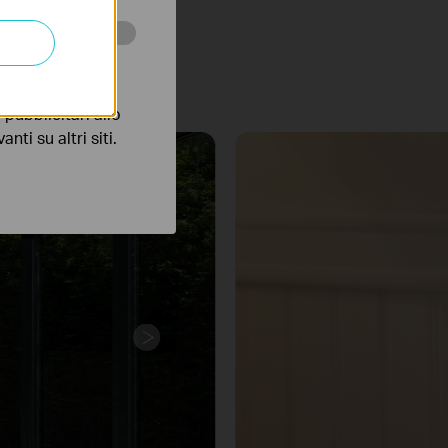
tà di installazione,
 della tua abitazione.
 scopo di
Interni
pubblicitari allo
nti su altri siti.