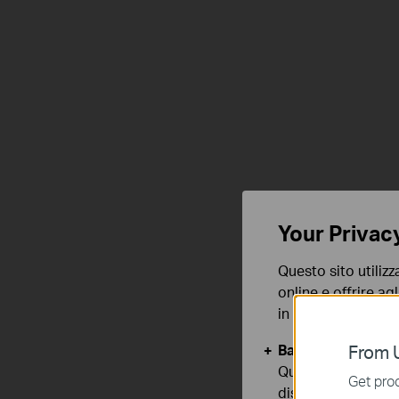
Alimentazione a 
100% Wire-Free
Riprese 2K
Your Privac
ultra dettagliate
Questo sito utilizz
online e offrire agl
in qualunque mome
Basic Cookies
From U
Questi cookies so
Get prod
disattivati nel tuo