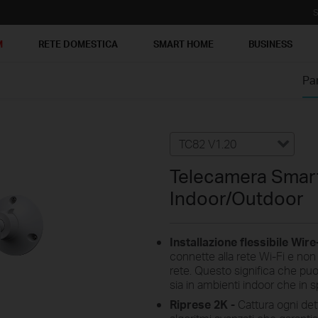
S
M
RETE DOMESTICA
SMART HOME
BUSINESS
Pa
Estendi la durata della batteri
razioni frequenti possono consumare rapidamente la batteria. Ottimizza l
TC82 V1.20
Telecamera Smart
Indoor/Outdoor
Installazione flessibile Wir
connette alla rete Wi-Fi e non
rete. Questo significa che puo
Regola la sensibilità
Personalizza le zon
sia in ambienti indoor che in s
di rilevamento
di rilevamento
Riprese 2K -
Cattura ogni dett