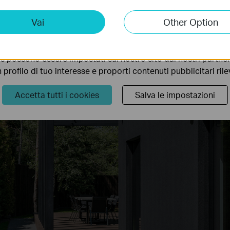
camera di sorveglianza alimentata a batteria che offre totale liber
ting Cookies
Vai
Other Option
rare in modo estremamente flessibile gli spazi interni ed esterni
 ci permettono di analizzare le tue attività sul nostro sito allo
ionalità.
Retro
s possono essere impostati sul nostro sito dai nostri partner 
profilo di tuo interesse e proporti contenuti pubblicitari rileva
Accetta tutti i cookies
Salva le impostazioni