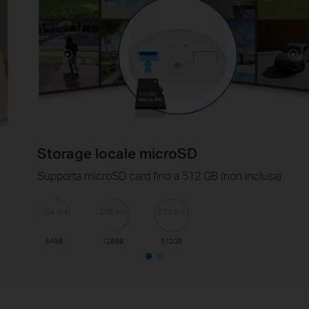
Storage locale microSD
Supporta microSD card fino a 512 GB (non inclusa).
104 ore
208 ore
832 ore
64GB
128GB
512GB