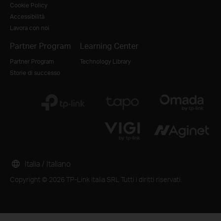
Cookie Policy
Accessibilità
Lavora con noi
Partner Program
Learning Center
Partner Program
Technology Library
Storie di successo
Your Privacy Choices
Questo sito utilizza i cookies per migliorare l'esperienza di na
una migliore user experience. Puoi disattivare o rifiutare il
Italia / Italiano
consulta la nostra
privacy policy
.
From United States?
Copyright © 2026 TP-Link Italia SRL Tutti i diritti riservati.
Basic Cookies
Get products, events and services for your region.
Questi cookies sono necessari per il corretto funzionamento
V
Analytics e Marketing Cookies