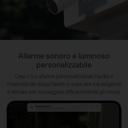
Dai la priorità a ciò che conta
Allarme sonoro e luminoso
personalizzabile
davvero
Definisci zone di attività specifiche. Filtra i falsi
Crea il tuo allarme personalizzando l'audio e
l'intensità dei doppi faretti in base alle tue esigenze
allarmi e ricevi avvisi in tempo reale per veri
e attivalo per scoraggiare efficacemente gli intrusi.
problemi di sicurezza.