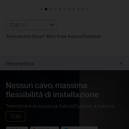
Personalizza le zone
di rilevamento
Customize Detection Zones to concentrate on key areas, mi
security.
TC82 V1
Telecamera Smart Wire-Free Indoor/Outdoor
Crea una programmazione
di rilevamento e notifica
Crea una programmazione di registrazione personalizzata per 
esempio puoi programmare l'accensione solo negli orari in 
Panoramica
Nessun cavo, massima
flessibilità di installazione
Telecamera di sicurezza Indoor/Outdoor a batteria
TC82