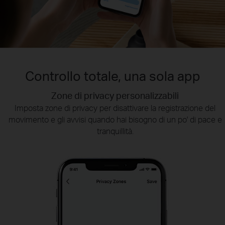
Controllo totale, una sola app
Zone di privacy personalizzabili
Smart Playback
Tapo Sharing
Trova rapidamente i momenti di tuo interesse scegliendo il tipo
Imposta zone di privacy per disattivare la registrazione del
Condividi video dei momenti migliori oppure condividi
movimento e gli avvisi quando hai bisogno di un po' di pace e
l'accesso ai tuoi dispositivi di sicurezza Tapo con gli altri
di evento o facendo scorrere la sequenza temporale.
memebri della famiglia.
tranquillità.