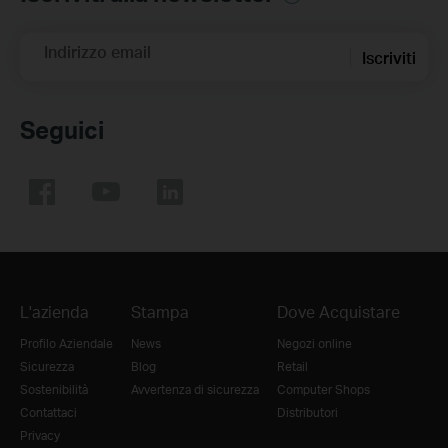
Indirizzo email
Iscriviti
Seguici
L'azienda
Stampa
Dove Acquistare
Profilo Aziendale
News
Negozi online
Sicurezza
Blog
Retail
Sostenibilità
Avvertenza di sicurezza
Computer Shops
Contattaci
Distributori
Privacy