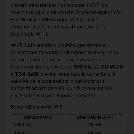
numeri crescenti per riconoscere il Wi-Fi più
recente da quello più datato. Troviamo quindi
Wi-
Fi 4
,
Wi-Fi 5
e
WiFi 6
, ognuno dei quali fa
riferimento a differenti caratteristiche della
tecnologia Wi-Fi.
Wi-Fi 6 è lo standard di ultima generazione -
pensato per rispondere all'esponenziale crescita
dei dispositivi connessi - caratterizzato da
tecnologie innovative come
OFDMA
,
UL MU-MIMO
e
1024-QAM
, che incrementano la capacità e la
velocità delle connessioni in particolare in
ambienti ad alta densità, quindi con numerosi
client connessi contemporaneamente.
Scopri di più su Wi-Fi 6
Standard Wi-Fi
Generazione Wi-Fi
802.11ax
Wi-Fi 6
802.11ac
Wi-Fi 5