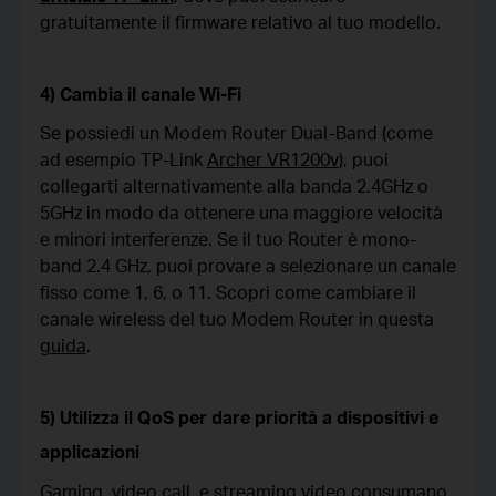
gratuitamente il firmware relativo al tuo modello.
4) Cambia il canale Wi-Fi
Se possiedi un Modem Router Dual-Band (come
ad esempio TP-Link
Archer VR1200v
), puoi
collegarti alternativamente alla banda 2.4GHz o
5GHz in modo da ottenere una maggiore velocità
e minori interferenze. Se il tuo Router è mono-
band 2.4 GHz, puoi provare a selezionare un canale
fisso come 1, 6, o 11. Scopri come cambiare il
canale wireless del tuo Modem Router in questa
guida
.
5) Utilizza il QoS per dare priorità a dispositivi e
applicazioni
Gaming, video call, e streaming video consumano