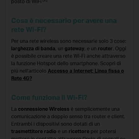
posto di WiFi
Cosa è necessario per avere una
rete Wi-Fi?
Per una rete wireless sono necessarie solo 3 cose:
larghezza di banda
, un
gateway
, e un
router
. Oggi
è possibile creare una rete Wi-Fi anche attraverso
la funzione Hotspot dello smartphone. Scopri di
più nell'articolo
Accesso a Internet: Linea fissa o
Rete 4G?
Come funziona il Wi-Fi?
La
connessione Wireless
è semplicemente una
comunicazione a doppio senso tra router e client.
Entrambi i dispositivi sono dotati di un
trasmettitore radio
e un
ricettore
per potersi
mettere in contatto attraverso l'invio di segnali su