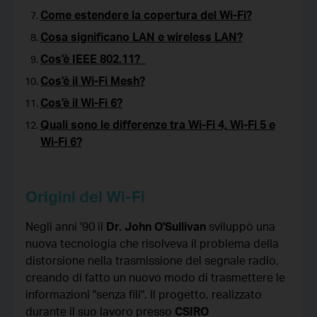
Come estendere la copertura del Wi-Fi?
Cosa significano LAN e wireless LAN?
Cos'è IEEE 802.11?
Cos'è il Wi-Fi Mesh?
Cos'è il Wi-Fi 6?
Quali sono le differenze tra Wi-Fi 4, Wi-Fi 5 e
Wi-Fi 6?
Origini del Wi-Fi
Negli anni '90 il
Dr. John O'Sullivan
sviluppò una
nuova tecnologia che risolveva il problema della
distorsione nella trasmissione del segnale radio,
creando di fatto un nuovo modo di trasmettere le
informazioni "senza fili". Il progetto, realizzato
durante il suo lavoro presso
CSIRO