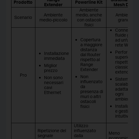
Prodotto
Powerline Kit
Extender
Mesh Deco
Ambiente
Ambiente
medio, anche
Ambiente
Scenario
medio-piccolo
con ostacoli
grande
fisici
Connession
fluide grazie
Copertura
ad un'unica
a maggiore
rete Wi-Fi
distanza
Performanc
Installazione
dal Router
superiori
immediata
rispetto al
rispetto ai
Range
Miglior
classici
Extender
prezzo
extender
Pro
Non
Non sono
Sistema
influenzato
necessari
scalabile pe
da
cavi
adattarsi a
presenza di
Ethernet
ogni
muri o altri
ambiente
ostacoli
Installazion
fisici
e gestione
intuitiva
Utilizzo
Ripetizione del
influenzato
Meno
segnale
dalla
economico