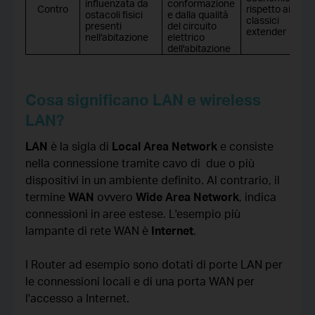
influenzata da
conformazione
Contro
rispetto ai
ostacoli fisici
e dalla qualità
classici
presenti
del circuito
extender
nell'abitazione
elettrico
dell'abitazione
Cosa significano LAN e wireless
LAN?
LAN
è la sigla di
Local Area Network
e consiste
nella connessione tramite cavo di due o più
dispositivi in un ambiente definito. Al contrario, il
termine
WAN
ovvero
Wide Area Network
, indica
connessioni in aree estese. L'esempio più
lampante di rete WAN è
Internet
.
I Router ad esempio sono dotati di porte LAN per
le connessioni locali e di una porta WAN per
l'accesso a Internet.