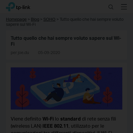
Click
Search
Menu
TP-Link, Reliably Smart
to
skip
Homepage
>
Blog
>
SOHO
>
Tutto quello che hai sempre voluto
the
sapere sul Wi-Fi
navigation
bar
Tutto quello che hai sempre voluto sapere sul Wi-
Fi
per joe.du
05-09-2020
Viene definito
Wi-Fi
lo
standard
di rete senza fili
(wireless LAN)
IEEE 802.11
, utilizzato per le
comunicazioni tra differenti dispositivi. Il Wi-Fi