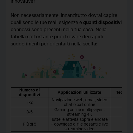
innovative?
Non necessariamente. Innanzitutto dovrai capire
quali sono le tue reali esigenze e
quanti dispositivi
connessi sono presenti nella tua casa. Nella
tabella sottostante puoi trovare dei rapidi
suggerimenti per orientarti nella scelta:
Numero di
Applicazioni utilizzate
Tecnolog
dispositivi
Navigazione web, email, video
1-2
W
chat o call online
Gaming online multiplayer ,
3-5
W
streaming 4K
Tutte le attività sopra elencate
Più di 5
+ download di file pesanti e live
Wi-Fi 
streaming video