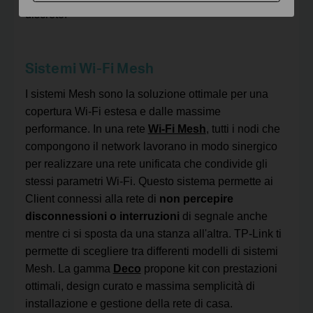
discreto.
Sistemi Wi-Fi Mesh
I sistemi Mesh sono la soluzione ottimale per una
copertura Wi-Fi estesa e dalle massime
performance. In una rete
Wi-Fi Mesh
, tutti i nodi che
compongono il network lavorano in modo sinergico
per realizzare una rete unificata che condivide gli
stessi parametri Wi-Fi. Questo sistema permette ai
Client connessi alla rete di
non percepire
disconnessioni o interruzioni
di segnale anche
mentre ci si sposta da una stanza all'altra. TP-Link ti
permette di scegliere tra differenti modelli di sistemi
Mesh. La gamma
Deco
propone kit con prestazioni
ottimali, design curato e massima semplicità di
installazione e gestione della rete di casa.