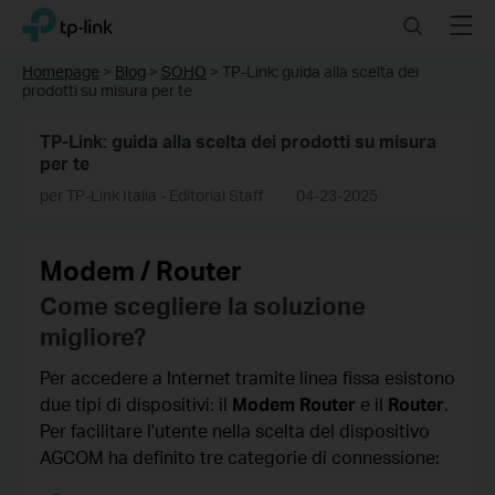
Click
Search
Menu
TP-Link, Reliably Smart
to
skip
Homepage
>
Blog
>
SOHO
>
TP-Link: guida alla scelta dei
the
prodotti su misura per te
navigation
bar
TP-Link: guida alla scelta dei prodotti su misura
per te
per TP-Link Italia - Editorial Staff
04-23-2025
Modem / Router
Come scegliere la soluzione
migliore?
Per accedere a Internet tramite linea fissa esistono
due tipi di dispositivi: il
Modem Router
e il
Router
.
Per facilitare l'utente nella scelta del dispositivo
AGCOM ha definito tre categorie di connessione: