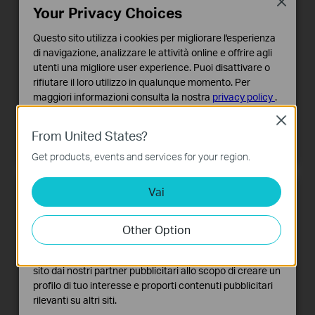
Close
Your Privacy Choices
Modem Router Wi-Fi Dual Band AC2800
Questo sito utilizza i cookies per migliorare l'esperienza
fino a 600Mbps in 2.4GHz e 2167Mbps in 5GHz
di navigazione, analizzare le attività online e offrire agli
4 Porte Gigabit LAN
utenti una migliore user experience. Puoi disattivare o
rifiutare il loro utilizzo in qualunque momento. Per
2 Porte USB 3.0
maggiori informazioni consulta la nostra
privacy policy
.
2 Porte FXS con supporto VoIP
DECT fino a 6 telefoni cordless
Close
Basic Cookies
From United States?
Questi cookies sono necessari per il corretto
Scopri di più
>
funzionamento del sito e non possono essere disattivati
Get products, events and services for your region.
nel tuo sistema.
Vai
Analytics e Marketing Cookies
I cookies analitici ci permettono di analizzare le tue
attività sul nostro sito allo scopo di migliorarne le
Other Option
funzionalità.
I marketing cookies possono essere impostati sul nostro
sito dai nostri partner pubblicitari allo scopo di creare un
profilo di tuo interesse e proporti contenuti pubblicitari
rilevanti su altri siti.