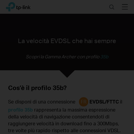
Click
Search
Menu
TP-Link, Reliably Smart
to
skip
the
navigation
bar
La velocità EVDSL che hai sempre
sognato
Scopri la Gamma Archer con profilo
35b
Naviga fino a 300
Mbps
Cos’è il profilo 35b?
Se disponi di una connessione
FR
EVDSL/FTTC
il
profilo 35b
rappresenta la massima espressione
della velocità di navigazione consentendoti di
raggiungere velocità in download fino a 300Mbps,
tre volte più rapido rispetto alle connessioni VDSL.