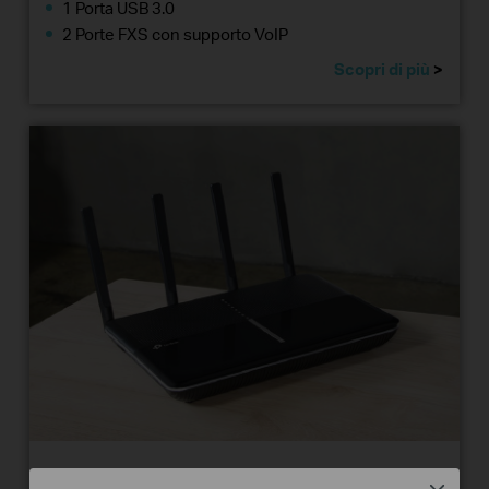
1 Porta USB 3.0
2 Porte FXS con supporto VoIP
Scopri di più
>
ARCHER VR2800v