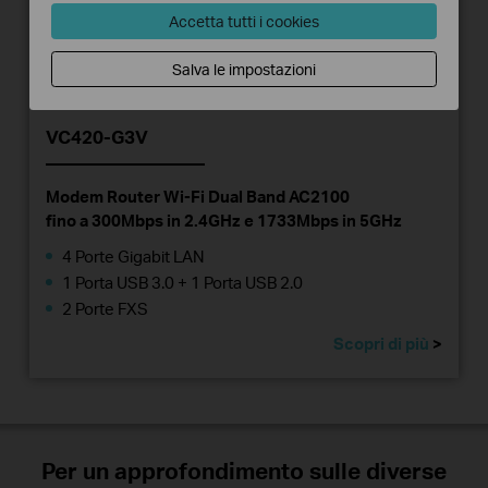
Accetta tutti i cookies
Salva le impostazioni
VC420-G3V
Modem Router Wi-Fi Dual Band AC2100
fino a 300Mbps in 2.4GHz e 1733Mbps in 5GHz
4 Porte Gigabit LAN
1 Porta USB 3.0 + 1 Porta USB 2.0
2 Porte FXS
Scopri di più
>
Per un approfondimento sulle diverse