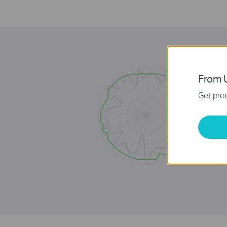
From U
Get prod