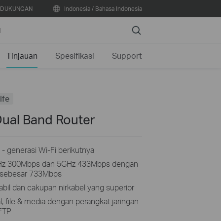
DUKUNGAN
Indonesia / Bahasa Indonesia
Search
N
Tinjauan
Spesifikasi
Support
ife
ual Band Router
 generasi Wi-Fi berikutnya
4GHz 300Mbps dan 5GHz 433Mbps dengan
 sebesar 733Mbps
tabil dan cakupan nirkabel yang superior
al, file & media dengan perangkat jaringan
 FTP