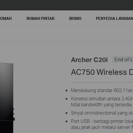
RUMAH
RUMAH PINTAR
BISNIS
PENYEDIA LAYANA
Archer C20i
End of L
AC750 Wireless D
Mendukung standar 802.11ac -
Koneksi simultan antara 2.
total
bandwidth
yang tersedia
Sinyal omnidirectional yang s
Port USB - berbagi printer lok
atau jarak jauh melalui server