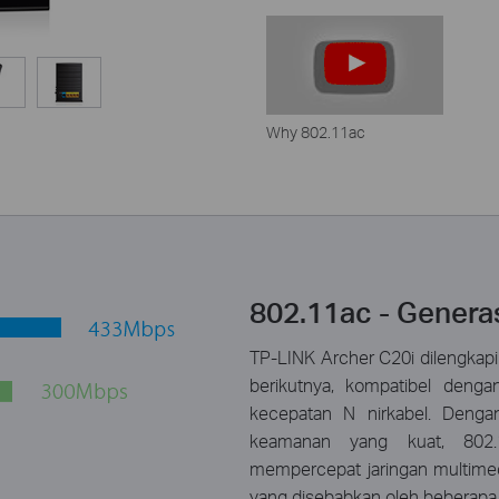
Why 802.11ac
802.11ac - Generas
TP-LINK Archer C20i dilengkapi
berikutnya, kompatibel denga
kecepatan N nirkabel. Dengan
keamanan yang kuat, 802.
mempercepat jaringan multim
yang disebabkan oleh beberapa