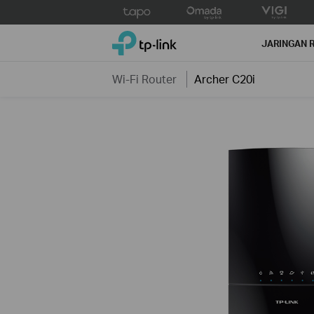
Click
to
TP-Link, Reliably Smart
skip
JARINGAN 
the
navigation
Wi-Fi Router
Archer C20i
bar