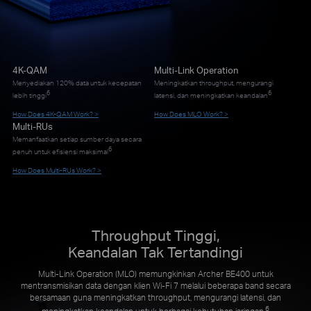
4K-QAM
Multi-Link Operation
Menyediakan 120% data untuk kecepatan
Meningkatkan throughput, mengurangi
6
6
lebih tinggi
latensi, dan meningkatkan keandalan
How Does 4K-QAM Work? >
How Does MLO Work? >
Multi-RUs
Memanfaatkan setiap sumber daya secara
6
penuh untuk efisiensi maksimal
How Does Multi-RUs Work? >
Throughput Tinggi,
Keandalan Tak Tertandingi
Multi-Link Operation (MLO) memungkinkan Archer BE400 untuk
mentransmisikan data dengan klien Wi-Fi 7 melalui beberapa band secara
bersamaan guna meningkatkan throughput, mengurangi latensi, dan
6
meningkatkan keandalan untuk berbagai kebutuhan jaringan.