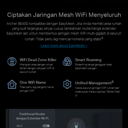
Ciptakan Jaringan Mesh WiFi Menyeluruh
Archer BE400 kompatibel dengan EasyMesh. Jika Anda memiliki area rumah
yang sulit terjangkau sinyal, cukup tambahkan router/range extender
EasyMesh lain untuk membentuk jaringan mesh WiFi multi-gigabit di seluruh
8
rumah. Tidak perlu lagi mencari koneksi yang stabil.
Learn more about EasyMesh >
WiFi Dead Zone Killer
Smart Roaming
Hilangkan area dengan sinyal
Streaming tanpa gangguan saat
lemah dengan cakupan WiFi di
berpindah ruangan
seluruh rumah
8
One WiFi Name
Unified Management
Tidak perlu lagi berganti nama
Kelola seluruh jaringan WiFi rumah dari
jaringan WiFi
node pusat melalui aplikasi Tether/Web
UI
Traditional Router
dengan Extender Wi-Fi