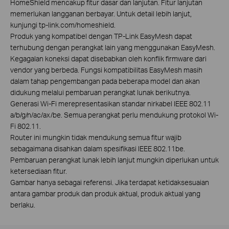
HomeShield mencakup fitur dasar dan lanjutan. Fitur lanjutan
memerlukan langganan berbayar. Untuk detail lebih lanjut,
kunjungi tp-link.com/homeshield.
Produk yang kompatibel dengan TP-Link EasyMesh dapat
terhubung dengan perangkat lain yang menggunakan EasyMesh.
Kegagalan koneksi dapat disebabkan oleh konflik firmware dari
vendor yang berbeda. Fungsi kompatibilitas EasyMesh masih
dalam tahap pengembangan pada beberapa model dan akan
didukung melalui pembaruan perangkat lunak berikutnya.
Generasi Wi-Fi merepresentasikan standar nirkabel IEEE 802.11
a/b/g/n/ac/ax/be. Semua perangkat perlu mendukung protokol Wi-
Fi 802.11.
Router ini mungkin tidak mendukung semua fitur wajib
sebagaimana disahkan dalam spesifikasi IEEE 802.11be.
Pembaruan perangkat lunak lebih lanjut mungkin diperlukan untuk
ketersediaan fitur.
Gambar hanya sebagai referensi. Jika terdapat ketidaksesuaian
antara gambar produk dan produk aktual, produk aktual yang
berlaku.