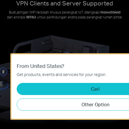
VPN Clients and Server Supported
Buat jaringan WiFi terpisah khusus perangkat IoT, dilengkapi
HomeShield
dan enkripsi
WPA3
untuk perlindungan ekstra pada perangkat rumah pintar.
From United States?
Get products, events and services for your region.
Cari
Other Option