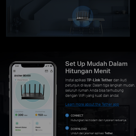
Set Up Mudah Dalam
Hitungan Menit
Archer BE400
Instal aplikasi
TP-Link Tether
dan ikuti
petunjuk di layar. Dalam tiga langkah mudah,
seluruh rumah Anda bisa terhubung
dengan WiFi yang kuat dan andal.
Learn more about the Tether app
CONNECT
Hubungkan ke modem dan nyalakan keduanya.
DOWNLOAD
Unduh dan jalankan aplikasi
Tether
.