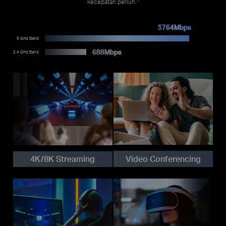
kecepatan penuh.
5764Mbps
5 GHz Band
688Mbps
2.4 GHz Band
Video Conferencing
4K/8K Streaming