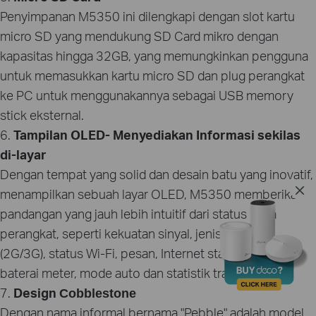
Penyimpanan M5350 ini dilengkapi dengan slot kartu
micro SD yang mendukung SD Card mikro dengan
kapasitas hingga 32GB, yang memungkinkan pengguna
untuk memasukkan kartu micro SD dan plug perangkat
ke PC untuk menggunakannya sebagai USB memory
stick eksternal.
6.
Tampilan OLED-
Menyediakan Informasi sekilas
di-layar
Dengan tempat yang solid dan desain batu yang inovatif,
menampilkan sebuah layar OLED, M5350 memberikan
pandangan yang jauh lebih intuitif dari status kerja
perangkat, seperti kekuatan sinyal, jenis jaringan
(2G/3G), status Wi-Fi, pesan, Internet status koneksi,
baterai meter, mode auto dan statistik traffic.
7.
Design
Cobblestone
Dengan nama informal bernama "Pebble" adalah model