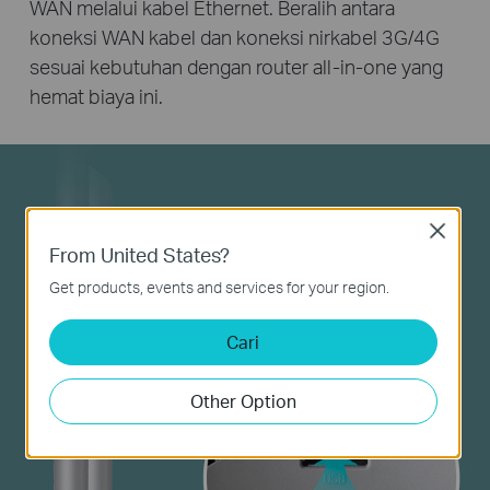
WAN melalui kabel Ethernet. Beralih antara
koneksi WAN kabel dan koneksi nirkabel 3G/4G
sesuai kebutuhan dengan router all-in-one yang
hemat biaya ini.
Close
From United States?
Get products, events and services for your region.
Cari
Other Option