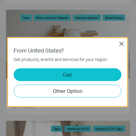
Tapo
Robot Vacuum Cleaner
Vacuum Cleaner
Smart Home
Close
From United States?
Get products, events and services for your region.
Cari
Capek Nyapu & Ngepel? Cek Rekomendasi
Other Option
Vacuum Cleaner Robot Terbaik untuk
Rumah Bersih Otomatis!
05-13-2026
Tapo
Notifikasi CCTV
Kamera CCTV Tapo