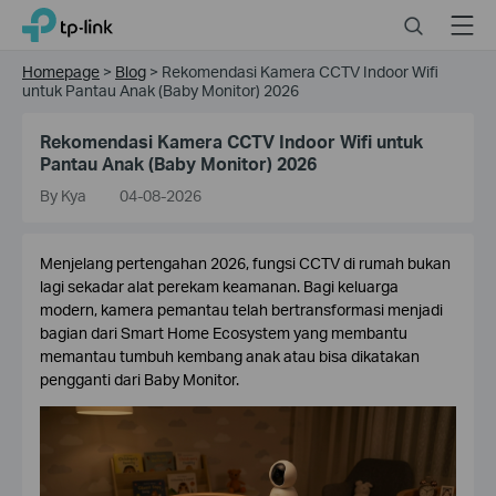
Click
Search
Menu
TP-Link, Reliably Smart
to
skip
Homepage
>
Blog
>
Rekomendasi Kamera CCTV Indoor Wifi
the
untuk Pantau Anak (Baby Monitor) 2026
navigation
bar
Rekomendasi Kamera CCTV Indoor Wifi untuk
Pantau Anak (Baby Monitor) 2026
By Kya
04-08-2026
Menjelang pertengahan 2026, fungsi CCTV di rumah bukan
lagi sekadar alat perekam keamanan. Bagi keluarga
modern, kamera pemantau telah bertransformasi menjadi
bagian dari Smart Home Ecosystem yang membantu
memantau tumbuh kembang anak atau bisa dikatakan
pengganti dari Baby Monitor.