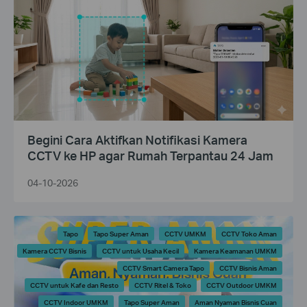
Begini Cara Aktifkan Notifikasi Kamera
CCTV ke HP agar Rumah Terpantau 24 Jam
04-10-2026
Tapo
Tapo Super Aman
CCTV UMKM
CCTV Toko Aman
Kamera CCTV Bisnis
CCTV untuk Usaha Kecil
Kamera Keamanan UMKM
CCTV Smart Camera Tapo
CCTV Bisnis Aman
CCTV untuk Kafe dan Resto
CCTV Ritel & Toko
CCTV Outdoor UMKM
CCTV Indoor UMKM
Tapo Super Aman
Aman Nyaman Bisnis Cuan