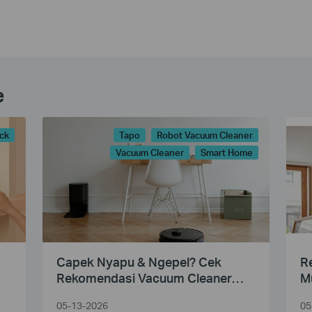
e
ick
Tapo
Robot Vacuum Cleaner
Vacuum Cleaner
Smart Home
Capek Nyapu & Ngepel? Cek
R
Rekomendasi Vacuum Cleaner
M
Robot Terbaik untuk Rumah
05-13-2026
05
Bersih Otomatis!