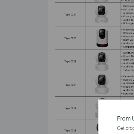
From U
Get prod