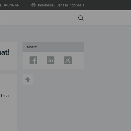
DUKUNGAN
Indonesia / Bahasa Indonesia
Search
N
Share
at!
 bisa