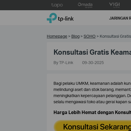
Click
to
TP-Link, Reliably Smart
skip
JARINGAN 
the
navigation
bar
Homepage
>
Blog
>
SOHO
>
Konsultasi Grat
Konsultasi Gratis Keam
By TP-Link
09-30-2025
Bagi pelaku UMKM, keamanan adalah kun
melindungi aset dan stok barang, memant
meningkatkan kepercayaan pelanggan. Den
selalu mengawasi toko atau gerai kapan saj
Harga Lebih Hemat dengan Konsult