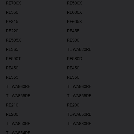
RE700X
RE500X
RE550
RE600X
RE315
RE605X
RE220
RE455
RE505X
RE300
RE365
TL-WA820RE
RE590T
RE580D
RE450
RE450
RE355
RE350
TL-WA860RE
TL-WA860RE
TL-WA855RE
TL-WA855RE
RE210
RE200
RE200
TL-WA850RE
TL-WA850RE
TL-WA830RE
TL-WA854RE