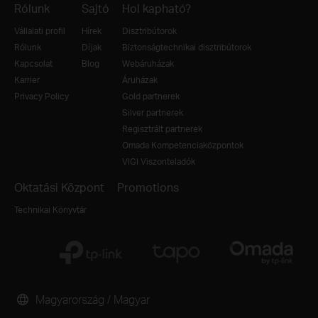
Rólunk
Sajtó
Hol kapható?
Vállalati profil
Hírek
Disztribútorok
Rólunk
Díjak
Biztonságtechnikai disztribútorok
Kapcsolat
Blog
Webáruházak
Karrier
Áruházak
Privacy Policy
Gold partnerek
Silver partnerek
Regisztrált partnerek
Omada Kompetenciaközpontok
VIGI Viszonteladók
Oktatási Központ
Promotions
Technikai Könyvtár
Magyarország / Magyar