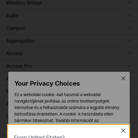
Wireless Bridge
Agile
Campus
Aggregation
Access
Access Pro
Access Plus
Close
Your Privacy Choices
Industrial
Ez a weboldal cookie -kat használ a weboldal
navigációjának javítása, az online tevékenységek
Access Max
elemzése és a felhasználók számára a legjobb élmény
biztosítása érdekében. A cookie -k használata ellen
GPON
bármikor tiltakozhat. További információt az
adatvédelmi irányelveinkben
talál.
Wired Gateways
Close
From United States?
Alap Cookie-k