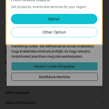
WiFi Gateways
Ezek a cookie -k a webhely működéséhez szükségesek,
Get products, events and services for your region.
és nem tilthatók le a rendszereiben.
4G/5G WiFi Gateways
Mehet
Marketing és Elemző Cookie-k
Integrated Gateways
Az elemző cookie -k lehetővé teszik számunkra, hogy
elemezzük weboldalunkon végzett tevékenységeit, hogy
Other Option
Cloud-Based
javítsuk és módosítsuk webhelyünk működését.
Hirdetési partnereink a weboldalunkon keresztül
Hardware
marketing cookie -kat állíthatnak be annak érdekében,
hogy érdeklődési körének profilját, és hogy releváns
Software
hirdetéseket jelenítsen meg más webhelyeken.
Kamerák
Minden Cookie Elfogadása
Vezérlő rendszer
Beállítások Mentése
Vezérelhető switch
VPN routerek
Video Recorders