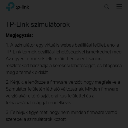
Click
Search
Menu
TP-Link, Reliably Smart
to
skip
the
TP-Link szimulátorok
navigation
bar
Megjegyzés:
1. A szimulátor egy virtuális webes beállítási felület, ahol a
TP-Link termék beállítási lehetőségeivel ismerkedhet meg.
Az egyes termékek jellemzőiért és specifikációs
részletekért használja a keresési lehetőséget, és látogassa
meg a termék oldalát.
2. Kérjük, ellenőrizze a firmware verziót, hogy megfelel-e a
Szimulátor felületén látható változatnak. Minden firmware
verzió akár eltérő saját grafikus felülettel és a
felhasználhatósággal rendelkezik.
3. Felhívjuk figyelmét, hogy nem minden firmware verzió
szerepel a szimulátorok között.