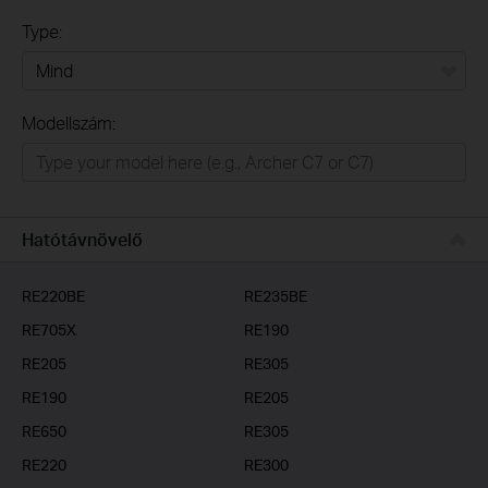
Type:
Mind
Modellszám:
Otthon
Intelligens otthon
Irodai/üzleti
Hatótávnövelő
Szolgáltatóknak
RE220BE
RE235BE
RE705X
RE190
RE205
RE305
RE190
RE205
RE650
RE305
RE220
RE300