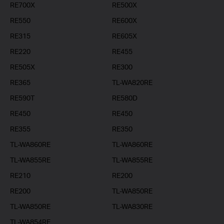
RE700X
RE500X
RE550
RE600X
RE315
RE605X
RE220
RE455
RE505X
RE300
RE365
TL-WA820RE
RE590T
RE580D
RE450
RE450
RE355
RE350
TL-WA860RE
TL-WA860RE
TL-WA855RE
TL-WA855RE
RE210
RE200
RE200
TL-WA850RE
TL-WA850RE
TL-WA830RE
TL-WA854RE