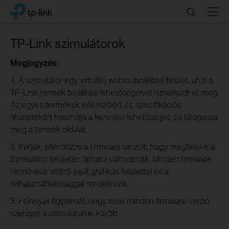
Click
Search
Menu
TP-Link, Reliably Smart
to
skip
the
TP-Link szimulátorok
navigation
bar
Megjegyzés:
1. A szimulátor egy virtuális webes beállítási felület, ahol a
TP-Link termék beállítási lehetőségeivel ismerkedhet meg.
Az egyes termékek jellemzőiért és specifikációs
részletekért használja a keresési lehetőséget, és látogassa
meg a termék oldalát.
2. Kérjük, ellenőrizze a firmware verziót, hogy megfelel-e a
Szimulátor felületén látható változatnak. Minden firmware
verzió akár eltérő saját grafikus felülettel és a
felhasználhatósággal rendelkezik.
3. Felhívjuk figyelmét, hogy nem minden firmware verzió
szerepel a szimulátorok között.