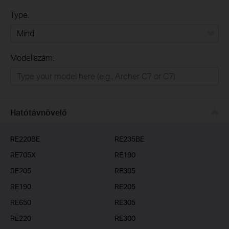
Type:
Mind
Modellszám:
Otthon
Intelligens otthon
Irodai/üzleti
Hatótávnövelő
Szolgáltatóknak
RE220BE
RE235BE
RE705X
RE190
RE205
RE305
RE190
RE205
RE650
RE305
RE220
RE300