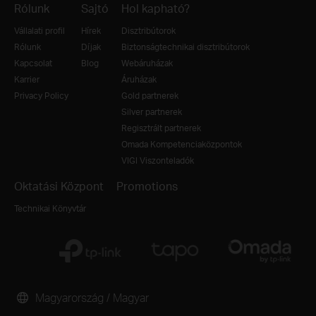
Rólunk
Sajtó
Hol kapható?
Vállalati profil
Hírek
Disztribútorok
Rólunk
Díjak
Biztonságtechnikai disztribútorok
Kapcsolat
Blog
Webáruházak
Karrier
Áruházak
Privacy Policy
Gold partnerek
Silver partnerek
Regisztrált partnerek
Omada Kompetenciaközpontok
VIGI Viszonteladók
Oktatási Központ
Promotions
Technikai Könyvtár
Magyarország / Magyar