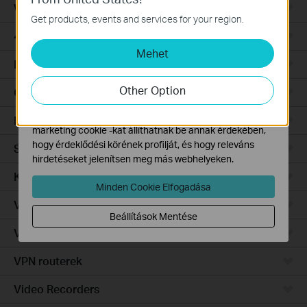
WiFi Gateways
Ezek a cookie -k a webhely működéséhez szükségesek,
Get products, events and services for your region.
és nem tilthatók le a rendszereiben.
4G/5G WiFi Gateways
Mehet
Marketing és Elemző Cookie-k
Integrated Gateways
Az elemző cookie -k lehetővé teszik számunkra, hogy
elemezzük weboldalunkon végzett tevékenységeit, hogy
Other Option
Cloud-Based
javítsuk és módosítsuk webhelyünk működését.
Hirdetési partnereink a weboldalunkon keresztül
Hardware
marketing cookie -kat állíthatnak be annak érdekében,
hogy érdeklődési körének profilját, és hogy releváns
Software
hirdetéseket jelenítsen meg más webhelyeken.
Kamerák
Minden Cookie Elfogadása
Vezérlő rendszer
Beállítások Mentése
Vezérelhető switch
VPN routerek
Video Recorders