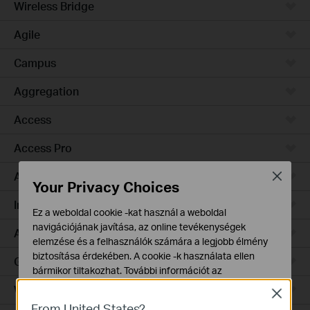
Wireless Bridge
Agile
Campus
Aggregation
Access
Access Pro
Access Plus
Close
Your Privacy Choices
Industrial
Ez a weboldal cookie -kat használ a weboldal
navigációjának javítása, az online tevékenységek
Access Max
elemzése és a felhasználók számára a legjobb élmény
biztosítása érdekében. A cookie -k használata ellen
GPON
bármikor tiltakozhat. További információt az
adatvédelmi irányelveinkben
talál.
Wired Gateways
Close
From United States?
Alap Cookie-k