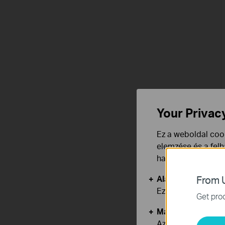
Your Privac
Ez a weboldal cook
elemzése és a fel
használata ellen b
Alap Cookie-k
From U
Ezek a cookie -k 
Get prod
Marketing és Ele
Az elemző cookie 