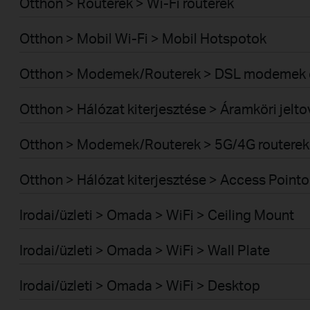
Otthon > Routerek > Wi-Fi routerek
Otthon > Mobil Wi-Fi > Mobil Hotspotok
Otthon > Modemek/Routerek > DSL modemek é
Otthon > Hálózat kiterjesztése > Áramköri jelt
Otthon > Modemek/Routerek > 5G/4G routerek
Otthon > Hálózat kiterjesztése > Access Pointo
Irodai/üzleti > Omada > WiFi > Ceiling Mount
Irodai/üzleti > Omada > WiFi > Wall Plate
Irodai/üzleti > Omada > WiFi > Desktop