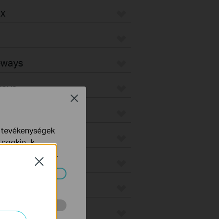
ax
teways
ways
Close
Fi Gateways
e tevékenységek
d Gateways
 cookie -k
yelveinkben
talál.
Close
ndszereiben.
 végzett