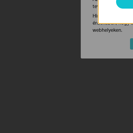
tevékenységeit, h
Hirdetési partnere
érdekében, hogy ér
webhelyeken.