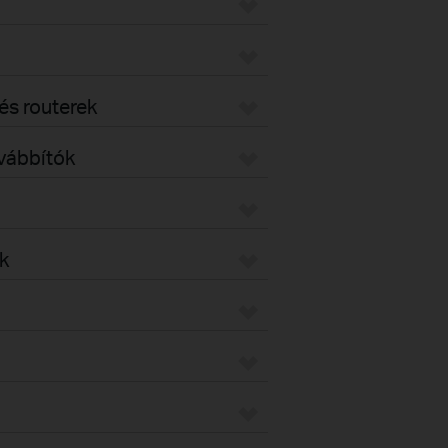
s routerek
ovábbítók
k