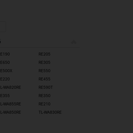
ő
RE190
RE205
RE650
RE305
RE500X
RE550
RE220
RE455
TL-WA820RE
RE590T
RE355
RE350
TL-WA855RE
RE210
TL-WA850RE
TL-WA830RE