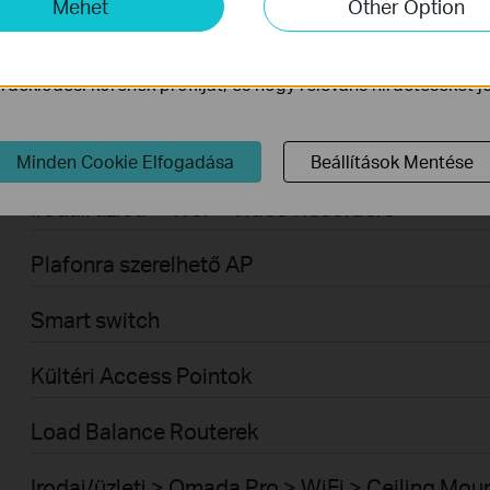
Mehet
Other Option
ogy javítsuk és módosítsuk webhelyünk működését.
Vezérlő rendszer
ink a weboldalunkon keresztül marketing cookie -kat állítha
deklődési körének profilját, és hogy releváns hirdetéseket 
Vezérelhető switch
VPN routerek
Minden Cookie Elfogadása
Beállítások Mentése
Irodai/üzleti > VIGI > Video Recorders
Plafonra szerelhető AP
Smart switch
Kültéri Access Pointok
Load Balance Routerek
Irodai/üzleti > Omada Pro > WiFi > Ceiling Mou