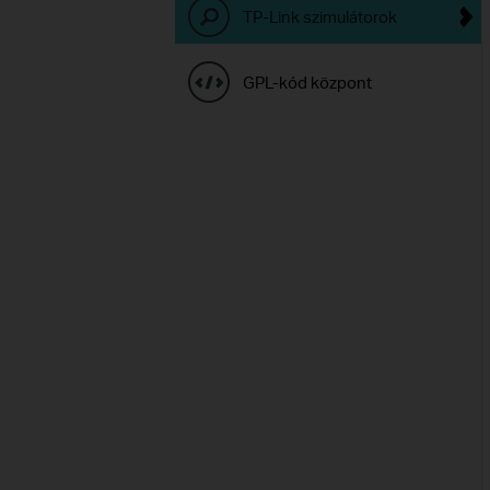
TP-Link szimulátorok
GPL-kód központ