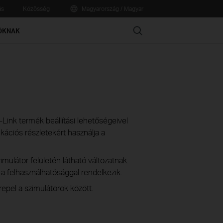
ás
Közösség
Magyarország / Magyar
Search
ÓKNAK
TP-Link termék beállítási lehetőségeivel
ációs részletekért használja a
imulátor felületén látható változatnak.
s a felhasználhatósággal rendelkezik.
epel a szimulátorok között.