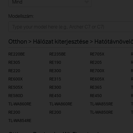
Mind
Modellszám:
Otthon
Intelligens otthon
Otthon > Hálózat kiterjesztése > Hatótávnövel
Irodai/üzleti
RE220BE
RE235BE
RE705X
Szolgáltatóknak
RE305
RE190
RE205
RE220
RE300
RE700X
RE600X
RE315
RE605X
RE505X
RE300
RE365
RE580D
RE450
RE450
TL-WA860RE
TL-WA860RE
TL-WA855RE
RE200
RE200
TL-WA850RE
TL-WA854RE