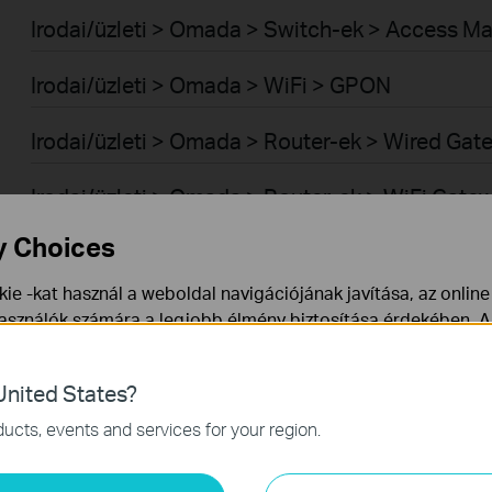
Irodai/üzleti > Omada > Switch-ek > Access M
Irodai/üzleti > Omada > WiFi > GPON
Irodai/üzleti > Omada > Router-ek > Wired Ga
Irodai/üzleti > Omada > Router-ek > WiFi Gate
y Choices
Irodai/üzleti > Omada > Router-ek > 4G/5G Wi
ie -kat használ a weboldal navigációjának javítása, az onlin
Irodai/üzleti > Omada > Router-ek > Integrate
használók számára a legjobb élmény biztosítása érdekében. A
ármikor tiltakozhat. További információt az
adatvédelmi irán
Irodai/üzleti > Omada > Vezérlők > Hardware
nited States?
a webhely működéséhez szükségesek, és nem tilthatók le a re
Irodai/üzleti > Omada > Vezérlők > Software
ucts, events and services for your region.
mző Cookie-k
Irodai/üzleti > VIGI > Kamerák
-k lehetővé teszik számunkra, hogy elemezzük weboldalunkon