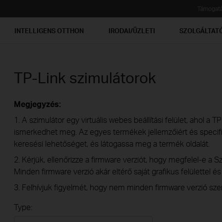
Támogat
INTELLIGENS OTTHON
IRODAI/ÜZLETI
SZOLGÁLTAT
TP-Link szimulátorok
Megjegyzés:
1. A szimulátor egy virtuális webes beállítási felület, ahol a 
ismerkedhet meg. Az egyes termékek jellemzőiért és specifik
keresési lehetőséget, és látogassa meg a termék oldalát.
2. Kérjük, ellenőrizze a firmware verziót, hogy megfelel-e a Sz
Minden firmware verzió akár eltérő saját grafikus felülettel é
3. Felhívjuk figyelmét, hogy nem minden firmware verzió szer
Type: