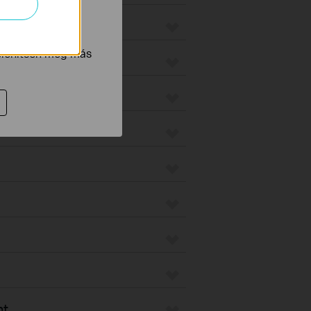
tnak be annak
jelenítsen meg más
nt