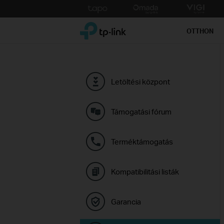
Click
to
TP-Link, Reliably Smart
skip
OTTHON
the
navigation
bar
Letöltési központ
Támogatási fórum
Terméktámogatás
Kompatibilitási listák
Garancia