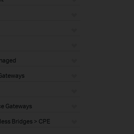
anaged
 Gateways
nce Gateways
less Bridges > CPE