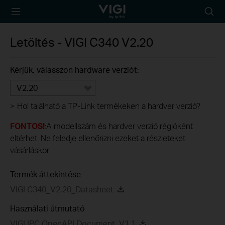
TP-Link, Reliably
Searc
Smart
icon
Letöltés -
VIGI C340
V2.20
Kérjük, válasszon hardware verziót:
V2.20
>
Hol található a TP-Link termékeken a hardver verzió?
FONTOS!
:A modellszám és hardver verzió régióként
eltérhet. Ne feledje ellenőrizni ezeket a részleteket
vásárláskor.
Termék áttekintése
VIGI C340_V2.20_Datasheet
Használati útmutató
VIGI IPC OpenAPI Document_V1.1