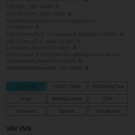
VIGI App_User Guide
VIGI Wired IPC_User Guide
VIGI Wired Network Camera_Regulatory
Compliance
VIGI Camera(EU2_16 Lanuages)_Installation Guide
VIGI Camera(EU1_Asia-Pacific_14
Lanuages)_Installation Guide
VIGI Camera_V1(EU2&America&Middle East Africa-
20Lanuages)_Installation Guide
VIGI Security Manager_User Guide
VIGI VMS
VIGI PC Client
VIGI Config Tool
Driver
Beállítási videó
GYIK
Firmware
App-ok
Emulátorok
VIGI VMS