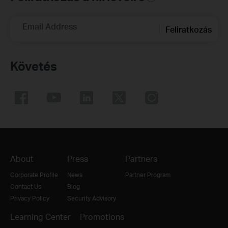
Email Address
Feliratkozás
Követés
About
Press
Partners
Corporate Profile
News
Partner Program
Contact Us
Blog
Privacy Policy
Security Advisory
Learning Center
Promotions