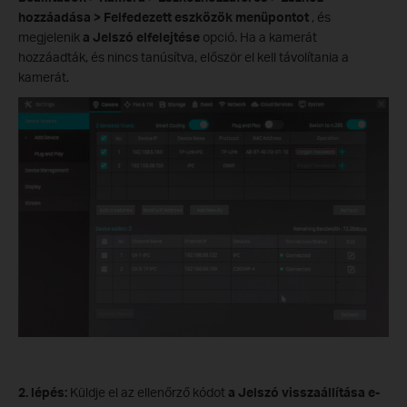
hozzáadása > Felfedezett eszközök menüpontot
, és
megjelenik
a Jelszó elfelejtése
opció. Ha a kamerát
hozzáadták, és nincs tanúsítva, először el kell távolítania a
kamerát.
2. lépés:
Küldje el az ellenőrző kódot
a Jelszó visszaállítása e-