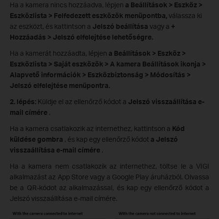
Ha a kamera nincs hozzáadva,
lépjen
a Beállítások > Eszköz >
Eszközlista > Felfedezett eszközök menüpontba,
válassza ki
az eszközt, és kattintson a
Jelszó beállítása
vagy a
+
Hozzáadás > Jelszó elfelejtése lehetőségre.
Ha a kamerát hozzáadta, lépjen
a Beállítások > Eszköz >
Eszközlista > Saját eszközök > A kamera Beállítások ikonja >
Alapvető információk > Eszközbiztonság > Módosítás >
Jelszó elfelejtése menüpontra.
2. lépés:
Küldje el az ellenőrző kódot a
Jelszó visszaállítása e-
mail címére
.
Ha a kamera csatlakozik az internethez, kattintson a
Kód
küldése gombra
, és kap egy ellenőrző kódot
a Jelszó
visszaállítása e-mail címére
.
Ha a kamera nem csatlakozik az internethez, töltse le a VIGI
alkalmazást az App Store vagy a Google Play áruházból. Olvassa
be a QR-kódot az alkalmazással, és kap egy ellenőrző kódot a
Jelszó visszaállítása e-mail címére.