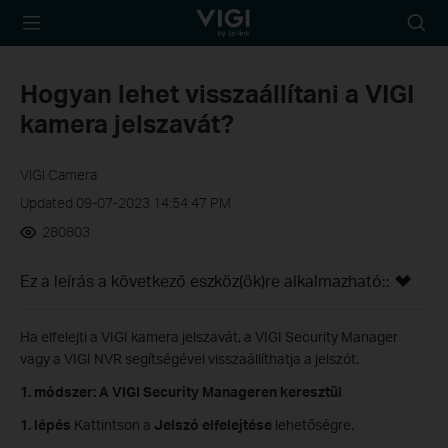
TP-Link, Reliably
Searc
Smart
icon
Hogyan lehet visszaállítani a VIGI
kamera jelszavát?
VIGI Camera
Updated 09-07-2023 14:54:47 PM
280803
Ez a leírás a következő eszköz(ök)re alkalmazható::
Ha elfelejti a VIGI kamera jelszavát, a VIGI Security Manager
vagy a VIGI NVR segítségével visszaállíthatja a jelszót.
1. módszer: A VIGI Security Manageren keresztül
1. lépés
Kattintson a
Jelszó elfelejtése
lehetőségre.