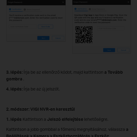
3. lépés:
Írja be az ellenőrző kódot, majd kattintson
a Tovább
gombra
.
4. lépés:
Írja be az új jelszót.
2. módszer: VIGI NVR-en keresztül
1. lépés
Kattintson a
Jelszó elfelejtése
lehetőségre.
Kattintson a jobb gombbal a főmenü megnyitásához, válassza
a
Beállítások > Kamera > Eszközhozzáférés > Eszköz