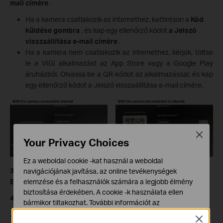
mail címére
.
Ha a kamera csatlakozik az internethez, kattintson a
Kód
küldése gombra
, és kap egy ellenőrző kódot
a Jelszó
visszaállítása e-mail címére
.
Ha a kamera nem csatlakozik az internethez, kérjük, töltse
le a VIGI alkalmazást az App Store vagy a Google Play
áruházból. Olvassa be a QR-kódot az alkalmazással, és kap
egy ellenőrző kódot a Jelszó visszaállítása e-mail címére.
Close
Your Privacy Choices
Ez a weboldal cookie -kat használ a weboldal
3. lépés:
Írja be az ellenőrző kódot, majd kattintson
az
navigációjának javítása, az online tevékenységek
elemzése és a felhasználók számára a legjobb élmény
Ellenőrzés gombra
.
biztosítása érdekében. A cookie -k használata ellen
4. lépés:
Írja be az új jelszót.
bármikor tiltakozhat. További információt az
adatvédelmi irányelveinkben
talál.
Jegyzet:
Close