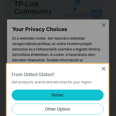
Close
Your Privacy Choices
Ez a weboldal cookie -kat használ a weboldal
navigációjának javítása, az online tevékenységek
elemzése és a felhasználók számára a legjobb élmény
biztosítása érdekében. A cookie -k használata ellen
bármikor tiltakozhat. További információt az
adatvédelmi irányelveinkben
talál.
Close
From United States?
Alap Cookie-k
Ezek a cookie -k a webhely működéséhez szükségesek,
Get products, events and services for your region.
és nem tilthatók le a rendszereiben.
Feliratkozás a hírlevélre
Mehet
Marketing és Elemző Cookie-k
Az elemző cookie -k lehetővé teszik számunkra, hogy
elemezzük weboldalunkon végzett tevékenységeit, hogy
Email Address
Feliratkozás
Other Option
javítsuk és módosítsuk webhelyünk működését.