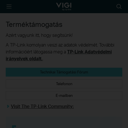
TP-Link, Reliably
Searc
Smart
icon
Terméktámogatás
Azért vagyunk itt, hogy segítsünk!
A TP-Link komolyan veszi az adatok védelmét. További
információért látogassa meg a
TP-Link Adatvédelmi
irányelvek oldalt.
.
Technikai Támogatási Fórum
Telefonon
E-mailben
Visit The TP-Link Community: