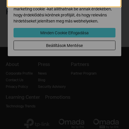
Hirdetési partnereink a weboldalunkon keresztül
marketing cookie -kat állíthatnak be annak érdekében,
Követés
hogy érdeklődési körének profilját, és hogy releváns
hirdetéseket jelenítsen meg más webhelyeken.
Minden Cookie Elfogadása
Beállítások Mentése
About
Press
Partners
Corporate Profile
News
Partner Program
Contact Us
Blog
Privacy Policy
Security Advisory
Learning Center
Promotions
Technology Trends