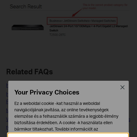
Related FAQs
How to reset TP-Link products to factory defaults
Close
Your Privacy Choices
How to Setup a POE Network by Using TP-Link POE
Products
Ez a weboldal cookie -kat használ a weboldal
navigációjának javítása, az online tevékenységek
Most Popular FAQs for TP-Link Product
elemzése és a felhasználók számára a legjobb élmény
What can I do if my client can’t roam between my wireless
biztosítása érdekében. A cookie -k használata ellen
router and TP-Link AP & Range Extender product?
bármikor tiltakozhat. További információt az
adatvédelmi irányelveinkben
talál.