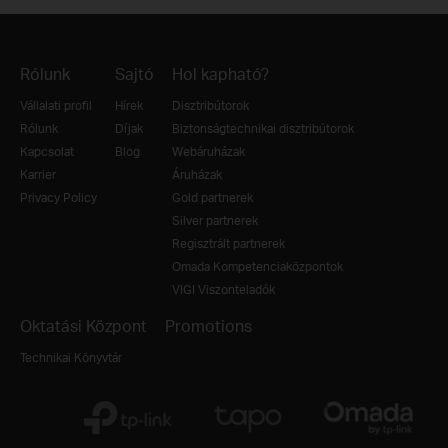
Rólunk
Sajtó
Hol kapható?
Vállalati profil
Hírek
Disztribútorok
Rólunk
Díjak
Biztonságtechnikai disztribútorok
Kapcsolat
Blog
Webáruházak
Karrier
Áruházak
Privacy Policy
Gold partnerek
Silver partnerek
Regisztrált partnerek
Omada Kompetenciaközpontok
VIGI Viszonteladók
Oktatási Központ
Promotions
Technikai Könyvtár