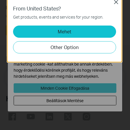
Close
Ez a GY.I.K. hasznos volt?
From United States?
Alap Cookie-k
Ezek a cookie -k a webhely működéséhez szükségesek,
Véleménye segíti az oldal fejlesztését
Get products, events and services for your region.
és nem tilthatók le a rendszereiben.
Igen
Nem
Mehet
Marketing és Elemző Cookie-k
Az elemző cookie -k lehetővé teszik számunkra, hogy
elemezzük weboldalunkon végzett tevékenységeit, hogy
Other Option
javítsuk és módosítsuk webhelyünk működését.
Feliratkozás a hírlevélre
Hirdetési partnereink a weboldalunkon keresztül
marketing cookie -kat állíthatnak be annak érdekében,
hogy érdeklődési körének profilját, és hogy releváns
Email Address
hirdetéseket jelenítsen meg más webhelyeken.
Feliratkozás
Minden Cookie Elfogadása
Követés
Beállítások Mentése