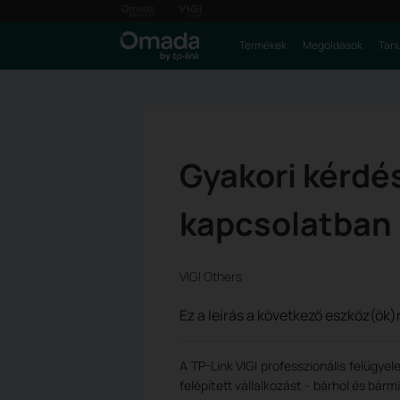
Termékek
Megoldások
Tanu
Gyakori kérdés
kapcsolatban
VIGI Others
Ez a leírás a következő eszköz(ök)
A TP-Link VIGI professzionális felügye
felépített vállalkozást - bárhol és bá