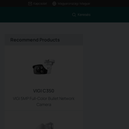
Kapcsolat
Magyarország / Magyar
Keresés
Recommend Products
VIGI C350
VIGI 5MP Full-Color Bullet Network
Camera