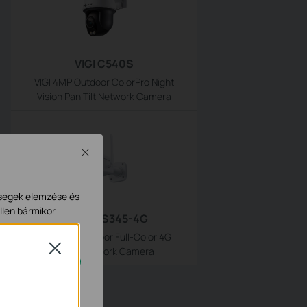
VIGI C540S
VIGI 4MP Outdoor ColorPro Night
Vision Pan Tilt Network Camera
Close
ységek elemzése és
llen bármikor
InSight S345-4G
VIGI 4MP Outdoor Full-Color 4G
Close
Bullet Network Camera
n.