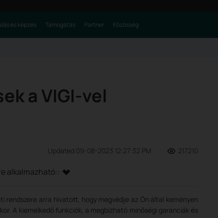
lás és képzés
Támogatás
Partner
Közösség
ek a VIGI-vel
Updated 09-08-2023 12:27:32 PM
217210
re alkalmazható::
leti rendszere arra hivatott, hogy megvédje az Ön által keményen
rmikor. A kiemelkedő funkciók, a megbízható minőségi garanciák és