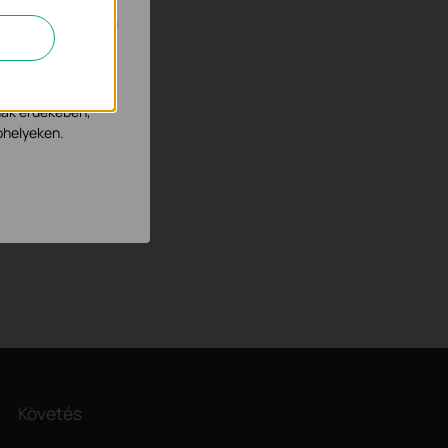
tevékenységeit,
nak érdekében,
bhelyeken.
Követés