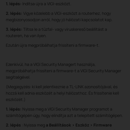
1. lépés:
Indítsa újra a VIGI-eszközt.
2. lépés:
Vigye közelebb a VIGI-eszközt a routerhez, hogy
megbizonyosodjon arról, hogy jó hálózati kapcsolatot kap.
3. lépés:
Tiltsa le a tűzfal- vagy víruskereső beállítást a
routeren, ha van ilyen.
Ezután újra megpróbálhatja frissíteni a firmware-t.
Ezenkívül, ha a VIGI Security Managert használja,
megpróbálhatja frissíteni a firmware-t a VIGI Security Manager
segítségével.
(Megjegyzés: ki kell jelentkeznie a TL-LINK azonosítójával, és
hozzá kell adnia eszközét a helyi hálózathoz. És frissítenie kell
eszközét.)
1. lépés:
Nyissa meg a VIGI Security Manager programot a
számítógépén úgy, hogy elindítja azt a telepített számítógépen.
2. lépés
: Nyissa meg
a Beállítások > Eszköz > Firmware