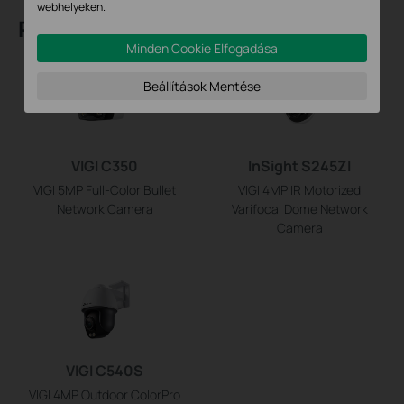
webhelyeken.
Recommend Products
Minden Cookie Elfogadása
Beállítások Mentése
VIGI C350
InSight S245ZI
VIGI 5MP Full-Color Bullet
VIGI 4MP IR Motorized
Network Camera
Varifocal Dome Network
Camera
VIGI C540S
VIGI 4MP Outdoor ColorPro