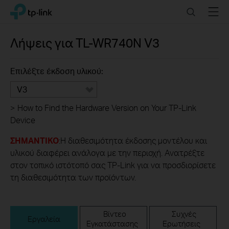
Click
Search
Menu
TP-Link, Reliably Smart
to
skip
the
Λήψεις για
TL-WR740N
V3
navigation
bar
Επιλέξτε έκδοση υλικού:
V3
>
How to Find the Hardware Version on Your TP-Link
Device
ΣΗΜΑΝΤΙΚΟ
:Η διαθεσιμότητα έκδοσης μοντέλου και
υλικού διαφέρει ανάλογα με την περιοχή. Ανατρέξτε
στον τοπικό ιστότοπό σας TP-Link για να προσδιορίσετε
τη διαθεσιμότητα των προϊόντων.
Βίντεο
Συχνές
Εργαλεία
Εγκατάστασης
Ερωτήσεις