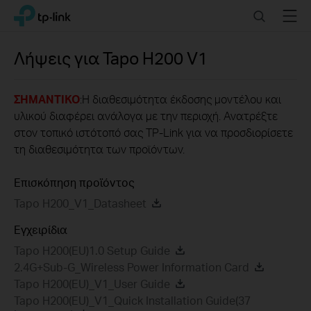
Click
Search
Menu
TP-Link, Reliably Smart
to
skip
the
Λήψεις για
Tapo H200
V1
navigation
bar
ΣΗΜΑΝΤΙΚΟ
:Η διαθεσιμότητα έκδοσης μοντέλου και
υλικού διαφέρει ανάλογα με την περιοχή. Ανατρέξτε
στον τοπικό ιστότοπό σας TP-Link για να προσδιορίσετε
τη διαθεσιμότητα των προϊόντων.
Επισκόπηση προϊόντος
Tapo H200_V1_Datasheet
Εγχειρίδια
Tapo H200(EU)1.0 Setup Guide
2.4G+Sub-G_Wireless Power Information Card
Tapo H200(EU)_V1_User Guide
Tapo H200(EU)_V1_Quick Installation Guide(37