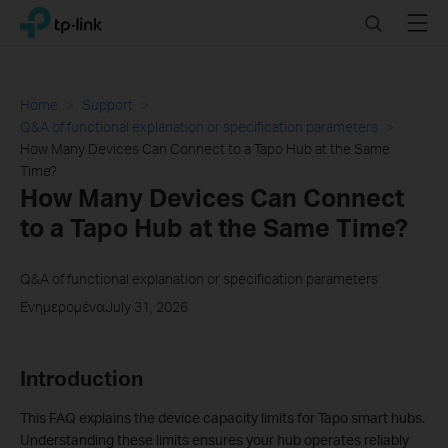
Click
Search
Menu
TP-Link, Reliably Smart
to
skip
the
navigation
Home
Support
bar
Q&A of functional explanation or specification parameters
How Many Devices Can Connect to a Tapo Hub at the Same
Time?
How Many Devices Can Connect
to a Tapo Hub at the Same Time?
Q&A of functional explanation or specification parameters
ΕνημερομέναJuly 31, 2026
Introduction
This FAQ explains the device capacity limits for Tapo smart hubs.
Understanding these limits ensures your hub operates reliably