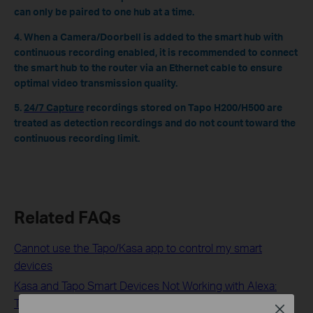
can only be paired to one hub at a time.
4. When a Camera/Doorbell is added to the smart hub with
continuous recording enabled, it is recommended to connect
the smart hub to the router via an Ethernet cable to ensure
optimal video transmission quality.
5.
24/7 Capture
recordings stored on Tapo H200/H500 are
treated as detection recordings and do not count toward the
continuous recording limit.
Related FAQs
Cannot use the Tapo/Kasa app to control my smart
devices
Kasa and Tapo Smart Devices Not Working with Alexa:
Troubleshooting Guide
Close