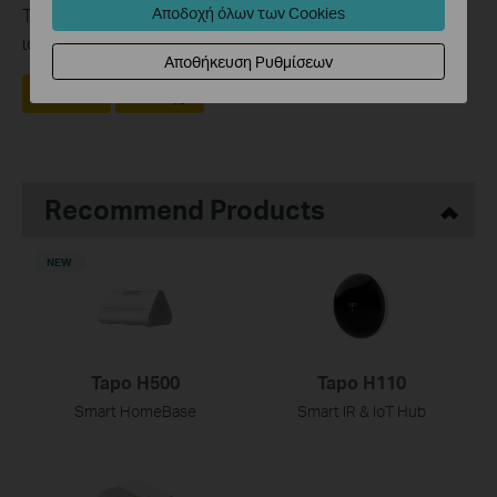
Αποδοχή όλων των Cookies
Τα σχόλιά σας συμβάλλουν στη βελτίωση αυτού του
ιστότοπου.
Αποθήκευση Ρυθμίσεων
Ναι
Όχι
Recommend Products
NEW
Tapo H500
Tapo H110
Smart HomeBase
Smart IR & IoT Hub