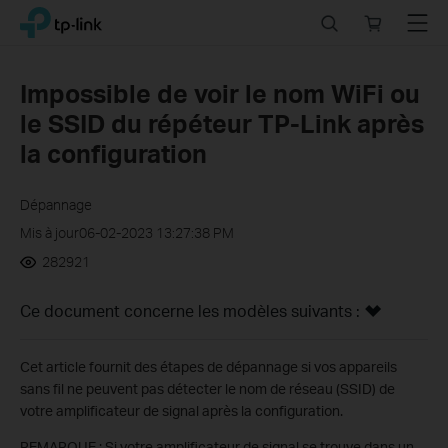
Click
Search
Online
Menu
TP-Link, Reliably Smart
to
store
skip
the
Impossible de voir le nom WiFi ou
navigation
le SSID du répéteur TP-Link après
bar
la configuration
Dépannage
Mis à jour06-02-2023 13:27:38 PM
282921
Ce document concerne les modèles suivants :
Cet article fournit des étapes de dépannage si vos appareils
sans fil ne peuvent pas détecter le nom de réseau (SSID) de
votre amplificateur de signal après la configuration.
REMARQUE : Si votre amplificateur de signal se trouve dans un