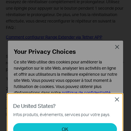
essayez de réinitialiser complètement le prolongateur. Utilisez
une épingle pour appuyer sur le bouton pendant 1 seconde pour
réinitialiser le prolongateur. De plus, une fois la réinitialisation
effectuée, vous devez reconfigurer le répéteur en suivant la
FAQ :
Comment configurer Range Extender via Tether APP
Close
Your Privacy Choices
Si les suggestions ci-dessus ne permettent toujours pas de
Ce site Web utilise des cookies pour améliorer la
résoudre le problème, veuillez
contacter l'assistance
et partager
navigation sur le site Web, analyser les activités en ligne
plus d'informations pour un dépannage plus approfondi :
et offrir aux utilisateurs la meilleure expérience sur notre
1. L'état du voyant sur le répéteur
site Web. Vous pouvez vous opposer à tout moment à
l'utilisation de cookies. Vous pouvez obtenir plus
2. Le numéro de modèle de votre routeur principal.
d'informations dans notre
politique de confidentialité
.
3. Versions matérielles et micrologicielles du répéteur
Close
Cookies basiques
De United States?
4. Quel SSID est défini séparément pour le routeur principal et
Ces cookies sont nécessaires au fonctionnement du
l'amplificateur de portée ?
Infos produits, événements, services pour votre pays.
site Web et ne peuvent pas être désactivés dans vos
systèmes.
OK