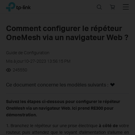
Click
Search
Online
Menu
TP-Link, Reliably Smart
to
store
skip
the
Comment configurer le répéteur
navigation
OneMesh via un navigateur Web ?
bar
Guide de Configuration
Mis à jour10-27-2023 13:56:15 PM
245550
Ce document concerne les modèles suivants :
Suivez les étapes ci-dessous pour configurer le répéteur
OneMesh via un navigateur Web. Ici prend RE300 pour
démonstration.
1. Branchez le répéteur sur une prise électrique
à côté de
votre
routeur, puis attendez que le voyant d'alimentation s'allume en