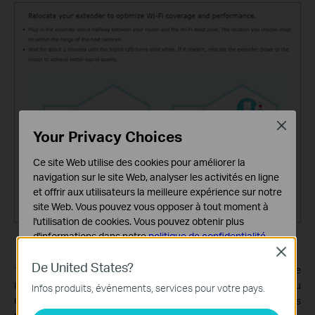
Close
Your Privacy Choices
Ce site Web utilise des cookies pour améliorer la
navigation sur le site Web, analyser les activités en ligne
et offrir aux utilisateurs la meilleure expérience sur notre
site Web. Vous pouvez vous opposer à tout moment à
l'utilisation de cookies. Vous pouvez obtenir plus
d'informations dans notre
politique de confidentialité
.
Close
Cookies basiques
De United States?
10. Un écran de réussite comme ci-dessous apparaît à la fin de
Ces cookies sont nécessaires au fonctionnement du
la configuration, le répéteur a réussi à rejoindre le réseau
Infos produits, événements, services pour votre pays.
site Web et ne peuvent pas être désactivés dans vos
OneMesh/EasyMesh du routeur et a copié les paramètres sans
systèmes.