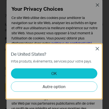
Close
Your Privacy Choices
7. Cliquez sur
OK
pour enregistrer les paramètres.
Ce site Web utilise des cookies pour améliorer la
navigation sur le site Web, analyser les activités en ligne
Maintenant, vos voyants s’éteindront automatiquement à 00h00
et offrir aux utilisateurs la meilleure expérience sur notre
et à 7h00 le lendemain matin.
site Web. Vous pouvez vous opposer à tout moment à
l'utilisation de cookies. Vous pouvez obtenir plus
Pour en savoir plus sur chaque fonction et configuration,
d'informations dans notre
politique de confidentialité
.
consultez le
Centre
de téléchargement pour télécharger le
Close
manuel de votre produit.
Cookies basiques
De United States?
Ces cookies sont nécessaires au fonctionnement du
Infos produits, événements, services pour votre pays.
site Web et ne peuvent pas être désactivés dans vos
systèmes.
Est-ce que ce FAQ a été utile ?
OK
Cookies d'analyse et marketing
Vos commentaires nous aideront à améliorer ce site.
Les cookies d'analyse nous permettent d'analyser vos
Autre option
activités sur notre site Web pour améliorer et ajuster les
Oui
Non
fonctionnalités de notre site Web.
Les cookies marketing peuvent être définis via notre
site Web par nos partenaires publicitaires afin de créer
un profil de vos intérêts et pour vous montrer des