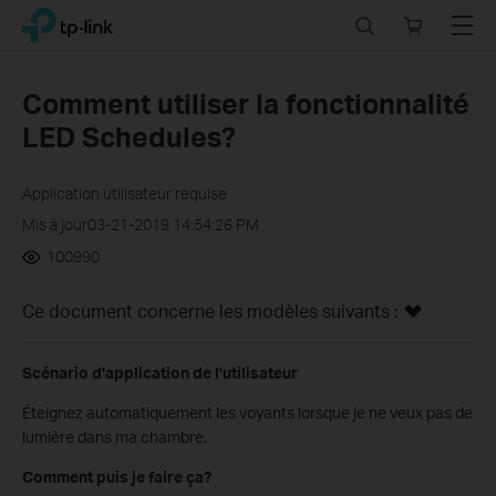
Click
Search
Online
Menu
TP-Link, Reliably Smart
to
store
skip
the
Comment utiliser la fonctionnalité
navigation
LED Schedules?
bar
Application utilisateur requise
Mis à jour03-21-2019 14:54:26 PM
100990
Ce document concerne les modèles suivants :
Scénario d'application de l'utilisateur
Éteignez automatiquement les voyants lorsque je ne veux pas de
lumière dans ma chambre.
Comment puis je faire ça?