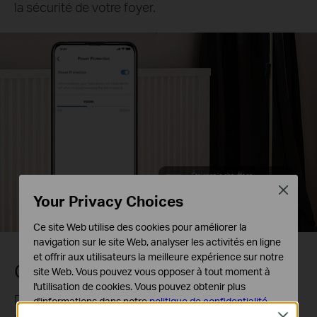
la sécurité de votre foyer.
Éteignez le chauffage
lorsque la puissance dépasse
1,5
Close
KW
.
Your Privacy Choices
Ce site Web utilise des cookies pour améliorer la
navigation sur le site Web, analyser les activités en ligne
et offrir aux utilisateurs la meilleure expérience sur notre
Calendrier
site Web. Vous pouvez vous opposer à tout moment à
l'utilisation de cookies. Vous pouvez obtenir plus
Définissez des horaires pour allumer/éteindre
d'informations dans notre
politique de confidentialité
.
automatiquement vos prises intelligentes en