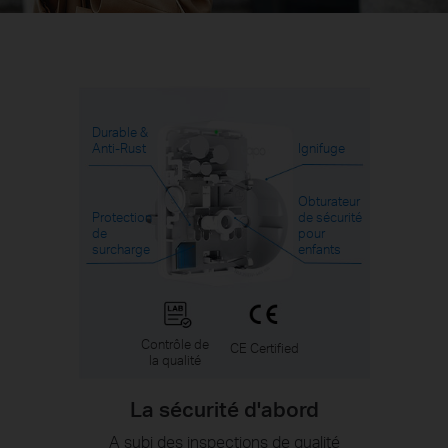
Durable &
Anti-Rust
Ignifuge
Obturateur
Protection
de sécurité
de
pour
surcharge
enfants
Contrôle de
CE Certified
la qualité
La sécurité d'abord
A subi des inspections de qualité