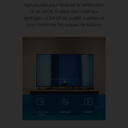
rigoureuses pour recevoir la certification
CE et UKCA. Il utilise des matériaux
ignifuges UL94-V0 de qualité supérieure
pour minimiser les risques de brûlure.
Arrivée Mode
Scène de
sommeil
du film
Heure
Maison