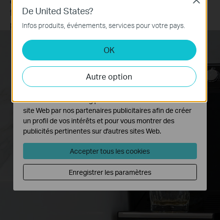
Close
Cookies basiques
De United States?
fonction de votre routine quotidienne et de vos
Ces cookies sont nécessaires au fonctionnement du
préférences.
Infos produits, événements, services pour votre pays.
site Web et ne peuvent pas être désactivés dans vos
systèmes.
OK
Cookies d'analyse et marketing
Les cookies d'analyse nous permettent d'analyser vos
Autre option
activités sur notre site Web pour améliorer et ajuster les
fonctionnalités de notre site Web.
Les cookies marketing peuvent être définis via notre
site Web par nos partenaires publicitaires afin de créer
un profil de vos intérêts et pour vous montrer des
publicités pertinentes sur d'autres sites Web.
Accepter tous les cookies
Enregistrer les paramètres