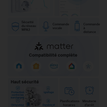
Sécurité
Commande
Commande
du réseau
vocale
à
WPA3
distance
Compatibilité complète
Haut sécurité
Protection
ignifuge
contre les
surcharges
Planifications
Minuterie
horaires
d'arrêt
Obturateur
Durable et